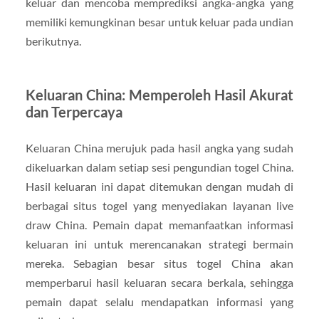
keluar dan mencoba memprediksi angka-angka yang
memiliki kemungkinan besar untuk keluar pada undian
berikutnya.
Keluaran China: Memperoleh Hasil Akurat
dan Terpercaya
Keluaran China merujuk pada hasil angka yang sudah
dikeluarkan dalam setiap sesi pengundian togel China.
Hasil keluaran ini dapat ditemukan dengan mudah di
berbagai situs togel yang menyediakan layanan live
draw China. Pemain dapat memanfaatkan informasi
keluaran ini untuk merencanakan strategi bermain
mereka. Sebagian besar situs togel China akan
memperbarui hasil keluaran secara berkala, sehingga
pemain dapat selalu mendapatkan informasi yang