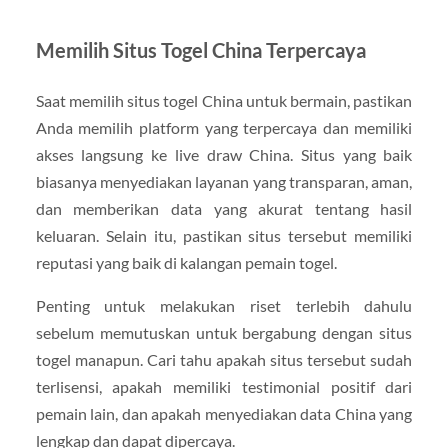
Memilih Situs Togel China Terpercaya
Saat memilih situs togel China untuk bermain, pastikan
Anda memilih platform yang terpercaya dan memiliki
akses langsung ke live draw China. Situs yang baik
biasanya menyediakan layanan yang transparan, aman,
dan memberikan data yang akurat tentang hasil
keluaran. Selain itu, pastikan situs tersebut memiliki
reputasi yang baik di kalangan pemain togel.
Penting untuk melakukan riset terlebih dahulu
sebelum memutuskan untuk bergabung dengan situs
togel manapun. Cari tahu apakah situs tersebut sudah
terlisensi, apakah memiliki testimonial positif dari
pemain lain, dan apakah menyediakan data China yang
lengkap dan dapat dipercaya.