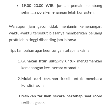
19.00–23.00 WIB
: jumlah pemain seimbang
sehingga pola kemenangan lebih konsisten.
Walaupun jam gacor tidak menjamin kemenangan,
waktu-waktu tersebut biasanya memberikan peluang
profit lebih tinggi dibanding jam lainnya.
Tips tambahan agar keuntungan tetap maksimal:
Gunakan fitur
autoplay
untuk mengamankan
kemenangan kecil secara otomatis.
Mulai dari taruhan kecil
untuk membaca
kondisi room.
Naikkan taruhan secara bertahap
saat room
terlihat gacor.