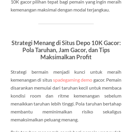
10K gacor pilihan tepat bagi pemain yang ingin meraih
kemenangan maksimal dengan modal terjangkau.
Strategi Menang di Situs Depo 10K Gacor:
Pola Taruhan, Jam Gacor, dan Tips
Maksimalkan Profit
Strategi bermain menjadi kunci untuk meraih
kemenangan di situs
spadegaming demo
gacor. Pemain
disarankan memulai dari taruhan kecil untuk membaca
kondisi room dan ritme kemenangan sebelum
menaikkan taruhan lebih tinggi. Pola taruhan bertahap
membantu meminimalkan risiko sekaligus
memaksimalkan peluang menang.