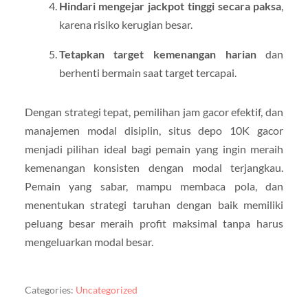
Hindari mengejar jackpot tinggi secara paksa
,
karena risiko kerugian besar.
Tetapkan target kemenangan harian
dan
berhenti bermain saat target tercapai.
Dengan strategi tepat, pemilihan jam gacor efektif, dan
manajemen modal disiplin, situs depo 10K gacor
menjadi pilihan ideal bagi pemain yang ingin meraih
kemenangan konsisten dengan modal terjangkau.
Pemain yang sabar, mampu membaca pola, dan
menentukan strategi taruhan dengan baik memiliki
peluang besar meraih profit maksimal tanpa harus
mengeluarkan modal besar.
Categories:
Uncategorized