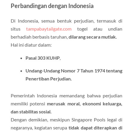
Perbandingan dengan Indonesia
Di Indonesia, semua bentuk perjudian, termasuk di
situs
tampabaytailgate.com
togel atau undian
berhadiah berbasis taruhan,
dilarang secara mutlak.
Hal ini diatur dalam:
Pasal 303 KUHP
,
Undang-Undang Nomor 7 Tahun 1974 tentang
Penertiban Perjudian.
Pemerintah Indonesia memandang bahwa perjudian
memiliki potensi
merusak moral, ekonomi keluarga,
dan stabilitas sosial.
Dengan demikian, meskipun Singapore Pools legal di
negaranya, kegiatan serupa
tidak dapat diterapkan di