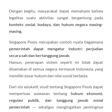
Dengan begitu, masyarakat dapat memahami bahwa
legalitas suatu aktivitas sangat bergantung pada
konteks sosial, budaya, dan hukum negara masing-
masing.
Singapore Pools merupakan contoh nyata bagaimana
pemerintah dapat mengatur industri perjudian
secara sah dan bertanggung jawab.
Namun, penerapan sistem seperti ini tidak dapat
disamakan di semua negara, termasuk Indonesia, yang
memiliki dasar hukum dan nilai sosial berbeda.
Dari sisi edukatif, studi tentang Singapore Pools dapat
memperluas wawasan tentang
hukum ekonomi,
regulasi publik, dan tanggung jawab sosial
pemerintah
— sekaligus mengingatkan pentingnya