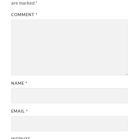
are marked
*
COMMENT
*
NAME
*
EMAIL
*