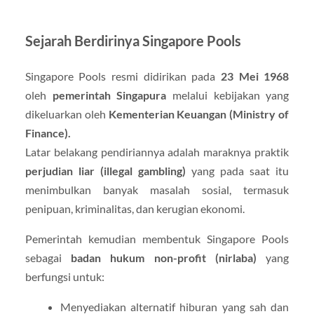
Sejarah Berdirinya Singapore Pools
Singapore Pools resmi didirikan pada
23 Mei 1968
oleh
pemerintah Singapura
melalui kebijakan yang
dikeluarkan oleh
Kementerian Keuangan (Ministry of
Finance).
Latar belakang pendiriannya adalah maraknya praktik
perjudian liar (illegal gambling)
yang pada saat itu
menimbulkan banyak masalah sosial, termasuk
penipuan, kriminalitas, dan kerugian ekonomi.
Pemerintah kemudian membentuk Singapore Pools
sebagai
badan hukum non-profit (nirlaba)
yang
berfungsi untuk:
Menyediakan alternatif hiburan yang sah dan