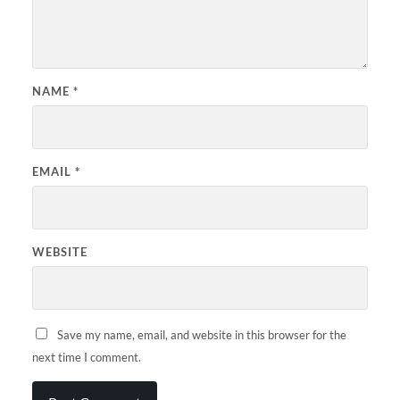
NAME
*
EMAIL
*
WEBSITE
Save my name, email, and website in this browser for the
next time I comment.