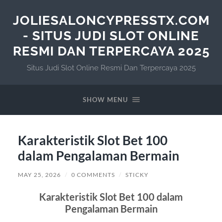
JOLIESALONCYPRESSTX.COM
- SITUS JUDI SLOT ONLINE
RESMI DAN TERPERCAYA 2025
Situs Judi Slot Online Resmi Dan Terpercaya 2025
SHOW MENU
Karakteristik Slot Bet 100
dalam Pengalaman Bermain
MAY 25, 2026
/
0 COMMENTS
/
STICKY
Karakteristik Slot Bet 100 dalam
Pengalaman Bermain