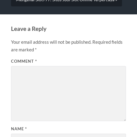
Leave a Reply
Your email address will not be published.
Required fields
are marked
*
COMMENT
*
NAME
*