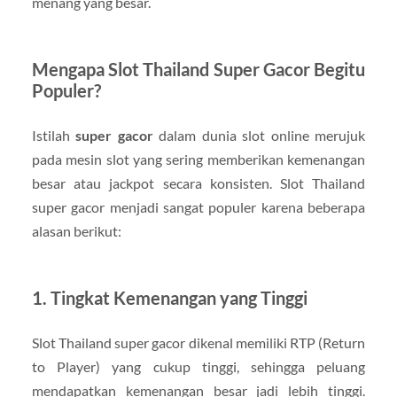
menang yang besar.
Mengapa Slot Thailand Super Gacor Begitu
Populer?
Istilah
super gacor
dalam dunia slot online merujuk
pada mesin slot yang sering memberikan kemenangan
besar atau jackpot secara konsisten. Slot Thailand
super gacor menjadi sangat populer karena beberapa
alasan berikut:
1. Tingkat Kemenangan yang Tinggi
Slot Thailand super gacor dikenal memiliki RTP (Return
to Player) yang cukup tinggi, sehingga peluang
mendapatkan kemenangan besar jadi lebih tinggi.