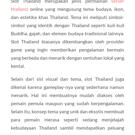
Slot Thailand merupakan jenis permainan
server
thailand
online yang mengusung tema budaya, ikon,
dan estetika khas Thailand. Tema ini meliputi simbol-
simbol yang identik dengan Thailand seperti kuil-kuil
Buddha, gajah, dan elemen budaya tradisional lainnya.
Slot Thailand biasanya dikembangkan oleh provider
game yang ingin memberikan pengalaman bermain
yang berbeda dan menarik dengan sentuhan lokal yang
kental.
Selain dari sisi visual dan tema, slot Thailand juga
dikenal karena gameplay-nya yang sederhana namun
menarik. Hal ini membuatnya mudah diakses oleh
pemain pemula maupun yang sudah berpengalaman.
Selain itu, konsep tema yang unik dan eksotis membuat
para pemain merasa seperti sedang menjelajah
kebudayaan Thailand sambil mendapatkan peluang