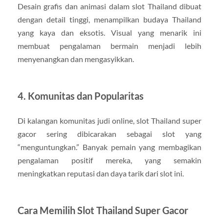
Desain grafis dan animasi dalam slot Thailand dibuat
dengan detail tinggi, menampilkan budaya Thailand
yang kaya dan eksotis. Visual yang menarik ini
membuat pengalaman bermain menjadi lebih
menyenangkan dan mengasyikkan.
4. Komunitas dan Popularitas
Di kalangan komunitas judi online, slot Thailand super
gacor sering dibicarakan sebagai slot yang
“menguntungkan.” Banyak pemain yang membagikan
pengalaman positif mereka, yang semakin
meningkatkan reputasi dan daya tarik dari slot ini.
Cara Memilih Slot Thailand Super Gacor