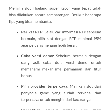
Memilih slot Thailand super gacor yang tepat tidak
bisa dilakukan secara sembarangan. Berikut beberapa
tips yang bisa membantu:
Periksa RTP:
Selalu cari informasi RTP sebelum
bermain, pilih slot dengan RTP minimal 95%
agar peluang menang lebih besar.
Coba versi demo:
Sebelum bermain dengan
uang asli, coba dulu versi demo untuk
memahami mekanisme permainan dan fitur
bonus.
Pilih provider terpercaya:
Mainkan slot dari
penyedia game yang sudah terkenal dan
terpercaya untuk menghindari kecurangan.
Perhatikan review pemain:
Cari tahu