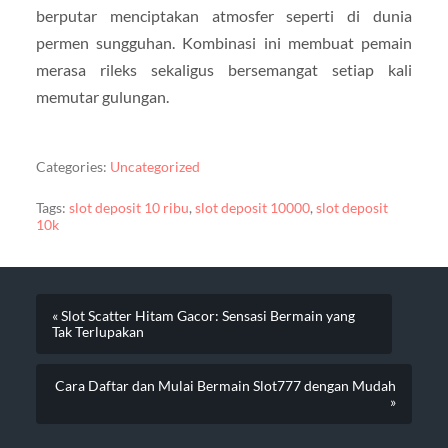
berputar menciptakan atmosfer seperti di dunia
permen sungguhan. Kombinasi ini membuat pemain
merasa rileks sekaligus bersemangat setiap kali
memutar gulungan.
Categories:
Uncategorized
Tags:
slot deposit 10 ribu
,
slot deposit 10000
,
slot deposit
10k
« Slot Scatter Hitam Gacor: Sensasi Bermain yang
Tak Terlupakan
Cara Daftar dan Mulai Bermain Slot777 dengan Mudah
»