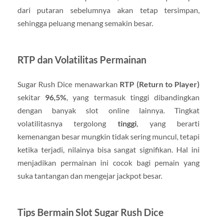
dari putaran sebelumnya akan tetap tersimpan,
sehingga peluang menang semakin besar.
RTP dan Volatilitas Permainan
Sugar Rush Dice menawarkan
RTP (Return to Player)
sekitar
96,5%
, yang termasuk tinggi dibandingkan
dengan banyak slot online lainnya. Tingkat
volatilitasnya tergolong
tinggi
, yang berarti
kemenangan besar mungkin tidak sering muncul, tetapi
ketika terjadi, nilainya bisa sangat signifikan. Hal ini
menjadikan permainan ini cocok bagi pemain yang
suka tantangan dan mengejar jackpot besar.
Tips Bermain Slot Sugar Rush Dice