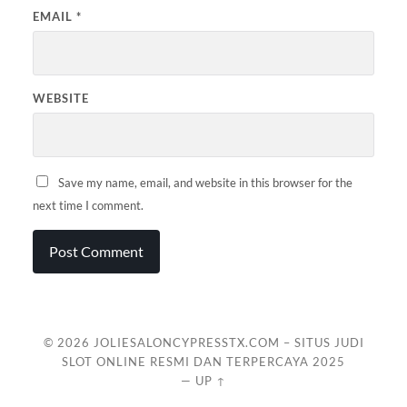
EMAIL
*
WEBSITE
Save my name, email, and website in this browser for the
next time I comment.
© 2026
JOLIESALONCYPRESSTX.COM – SITUS JUDI
SLOT ONLINE RESMI DAN TERPERCAYA 2025
—
UP ↑