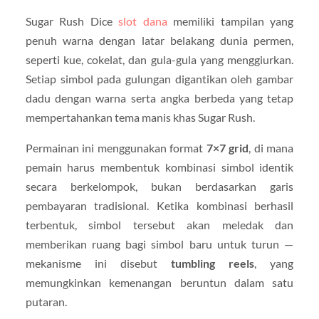
Sugar Rush Dice
slot dana
memiliki tampilan yang
penuh warna dengan latar belakang dunia permen,
seperti kue, cokelat, dan gula-gula yang menggiurkan.
Setiap simbol pada gulungan digantikan oleh gambar
dadu dengan warna serta angka berbeda yang tetap
mempertahankan tema manis khas Sugar Rush.
Permainan ini menggunakan format
7×7 grid
, di mana
pemain harus membentuk kombinasi simbol identik
secara berkelompok, bukan berdasarkan garis
pembayaran tradisional. Ketika kombinasi berhasil
terbentuk, simbol tersebut akan meledak dan
memberikan ruang bagi simbol baru untuk turun —
mekanisme ini disebut
tumbling reels
, yang
memungkinkan kemenangan beruntun dalam satu
putaran.