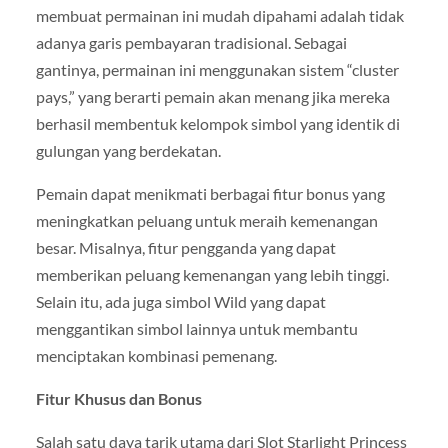
membuat permainan ini mudah dipahami adalah tidak
adanya garis pembayaran tradisional. Sebagai
gantinya, permainan ini menggunakan sistem “cluster
pays,” yang berarti pemain akan menang jika mereka
berhasil membentuk kelompok simbol yang identik di
gulungan yang berdekatan.
Pemain dapat menikmati berbagai fitur bonus yang
meningkatkan peluang untuk meraih kemenangan
besar. Misalnya, fitur pengganda yang dapat
memberikan peluang kemenangan yang lebih tinggi.
Selain itu, ada juga simbol Wild yang dapat
menggantikan simbol lainnya untuk membantu
menciptakan kombinasi pemenang.
Fitur Khusus dan Bonus
Salah satu daya tarik utama dari Slot Starlight Princess