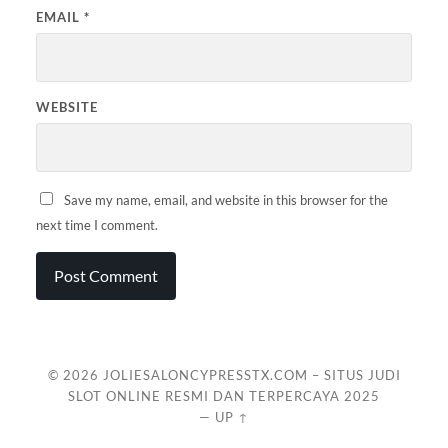
EMAIL
*
WEBSITE
Save my name, email, and website in this browser for the
next time I comment.
© 2026
JOLIESALONCYPRESSTX.COM – SITUS JUDI
SLOT ONLINE RESMI DAN TERPERCAYA 2025
—
UP ↑