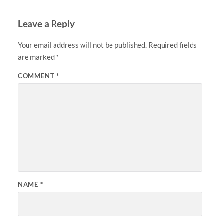
Leave a Reply
Your email address will not be published.
Required fields
are marked
*
COMMENT
*
NAME
*