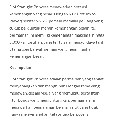
Slot Starlight Princess menawarkan potensi
kemenangan yang besar. Dengan RTP (Return to
Player) sekitar 96.5%, pemain memiliki peluang yang
cukup baik untuk meraih kemenangan. Selain itu,
permainan ini memiliki kemenangan maksimal hingga
5.000 kali taruhan, yang tentu saja menjadi daya tarik
utama bagi banyak pemain yang menginginkan
kemenangan besar.
Kesimpulan
Slot Starlight Princess adalah permainan yang sangat
menyenangkan dan menghibur. Dengan tema yang
menawan, desain visual yang memukau, serta fitur-
fitur bonus yang menguntungkan, permainan ini
menawarkan pengalaman bermain slot yang tidak
hanya menyenangkan, tetapi juga berpotensi