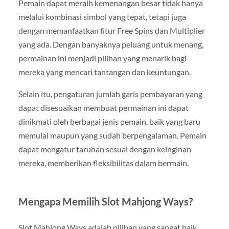
Pemain dapat meraih kemenangan besar tidak hanya
melalui kombinasi simbol yang tepat, tetapi juga
dengan memanfaatkan fitur Free Spins dan Multiplier
yang ada. Dengan banyaknya peluang untuk menang,
permainan ini menjadi pilihan yang menarik bagi
mereka yang mencari tantangan dan keuntungan.
Selain itu, pengaturan jumlah garis pembayaran yang
dapat disesuaikan membuat permainan ini dapat
dinikmati oleh berbagai jenis pemain, baik yang baru
memulai maupun yang sudah berpengalaman. Pemain
dapat mengatur taruhan sesuai dengan keinginan
mereka, memberikan fleksibilitas dalam bermain.
Mengapa Memilih Slot Mahjong Ways?
Slot Mahjong Ways adalah pilihan yang sangat baik