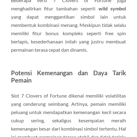
Beberapa versi 7 Clovers of Fortune juga
menghadirkan fitur tambahan seperti
wild symbol
yang dapat menggantikan simbol lain untuk
membentuk kombinasi menang. Meskipun tidak selalu
memiliki fitur bonus kompleks seperti free spin
berlapis, kesederhanaan inilah yang justru membuat
permainan terasa cepat dan dinamis.
Potensi Kemenangan dan Daya Tarik
Pemain
Slot 7 Clovers of Fortune dikenal memiliki volatilitas
yang cenderung seimbang. Artinya, pemain memiliki
peluang untuk mendapatkan kemenangan kecil secara
cukup sering, sekaligus kesempatan meraih
kemenangan besar dari kombinasi simbol tertentu. Hal
ini membuat permainan terasa stabil dan tidak terlalu