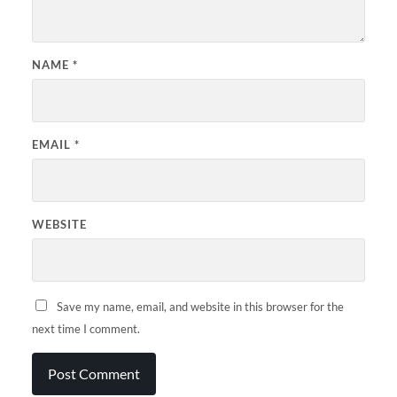
NAME
*
EMAIL
*
WEBSITE
Save my name, email, and website in this browser for the
next time I comment.