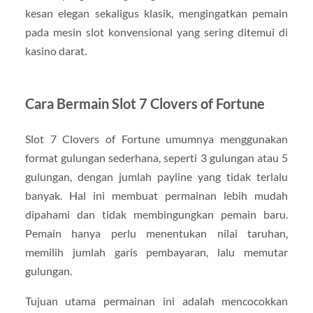
kesan elegan sekaligus klasik, mengingatkan pemain
pada mesin slot konvensional yang sering ditemui di
kasino darat.
Cara Bermain Slot 7 Clovers of Fortune
Slot 7 Clovers of Fortune umumnya menggunakan
format gulungan sederhana, seperti 3 gulungan atau 5
gulungan, dengan jumlah payline yang tidak terlalu
banyak. Hal ini membuat permainan lebih mudah
dipahami dan tidak membingungkan pemain baru.
Pemain hanya perlu menentukan nilai taruhan,
memilih jumlah garis pembayaran, lalu memutar
gulungan.
Tujuan utama permainan ini adalah mencocokkan