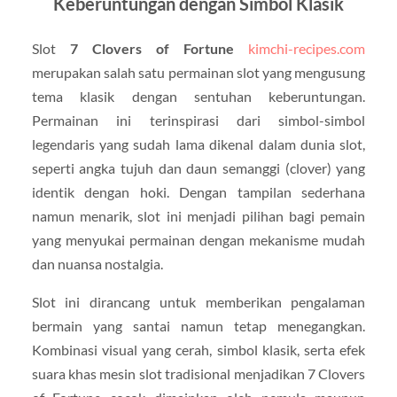
Keberuntungan dengan Simbol Klasik
Slot
7 Clovers of Fortune
kimchi-recipes.com
merupakan salah satu permainan slot yang mengusung
tema klasik dengan sentuhan keberuntungan.
Permainan ini terinspirasi dari simbol-simbol
legendaris yang sudah lama dikenal dalam dunia slot,
seperti angka tujuh dan daun semanggi (clover) yang
identik dengan hoki. Dengan tampilan sederhana
namun menarik, slot ini menjadi pilihan bagi pemain
yang menyukai permainan dengan mekanisme mudah
dan nuansa nostalgia.
Slot ini dirancang untuk memberikan pengalaman
bermain yang santai namun tetap menegangkan.
Kombinasi visual yang cerah, simbol klasik, serta efek
suara khas mesin slot tradisional menjadikan 7 Clovers