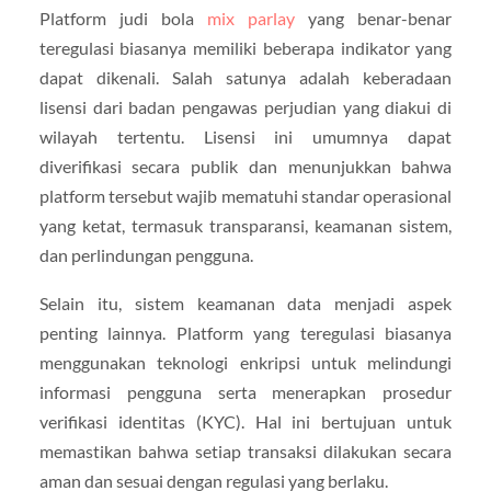
Platform judi bola
mix parlay
yang benar-benar
teregulasi biasanya memiliki beberapa indikator yang
dapat dikenali. Salah satunya adalah keberadaan
lisensi dari badan pengawas perjudian yang diakui di
wilayah tertentu. Lisensi ini umumnya dapat
diverifikasi secara publik dan menunjukkan bahwa
platform tersebut wajib mematuhi standar operasional
yang ketat, termasuk transparansi, keamanan sistem,
dan perlindungan pengguna.
Selain itu, sistem keamanan data menjadi aspek
penting lainnya. Platform yang teregulasi biasanya
menggunakan teknologi enkripsi untuk melindungi
informasi pengguna serta menerapkan prosedur
verifikasi identitas (KYC). Hal ini bertujuan untuk
memastikan bahwa setiap transaksi dilakukan secara
aman dan sesuai dengan regulasi yang berlaku.