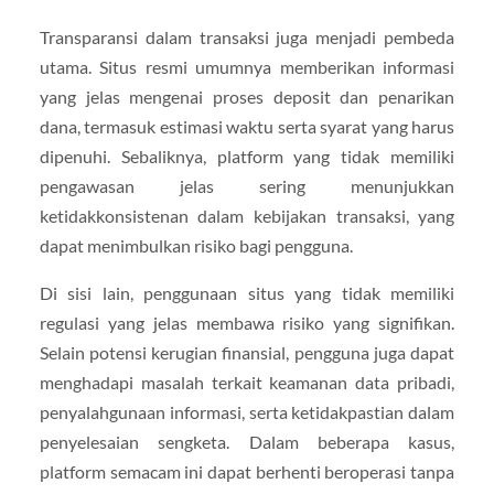
Transparansi dalam transaksi juga menjadi pembeda
utama. Situs resmi umumnya memberikan informasi
yang jelas mengenai proses deposit dan penarikan
dana, termasuk estimasi waktu serta syarat yang harus
dipenuhi. Sebaliknya, platform yang tidak memiliki
pengawasan jelas sering menunjukkan
ketidakkonsistenan dalam kebijakan transaksi, yang
dapat menimbulkan risiko bagi pengguna.
Di sisi lain, penggunaan situs yang tidak memiliki
regulasi yang jelas membawa risiko yang signifikan.
Selain potensi kerugian finansial, pengguna juga dapat
menghadapi masalah terkait keamanan data pribadi,
penyalahgunaan informasi, serta ketidakpastian dalam
penyelesaian sengketa. Dalam beberapa kasus,
platform semacam ini dapat berhenti beroperasi tanpa