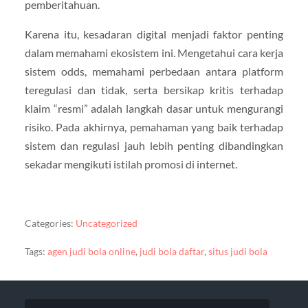
pemberitahuan.
Karena itu, kesadaran digital menjadi faktor penting
dalam memahami ekosistem ini. Mengetahui cara kerja
sistem odds, memahami perbedaan antara platform
teregulasi dan tidak, serta bersikap kritis terhadap
klaim “resmi” adalah langkah dasar untuk mengurangi
risiko. Pada akhirnya, pemahaman yang baik terhadap
sistem dan regulasi jauh lebih penting dibandingkan
sekadar mengikuti istilah promosi di internet.
Categories:
Uncategorized
Tags:
agen judi bola online
,
judi bola daftar
,
situs judi bola