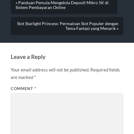
« Panduan Pemula Mengelola Deposit Mikro 5K di
Sistem Pembayaran Online
Slot Starlight Princess: Permainan Slot Populer dengan
Tema Fantasi yang Menarik »
Leave a Reply
Your email address will not be published.
Required fields
are marked
*
COMMENT
*