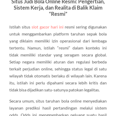
Situs Judi Bola Online Resmi: Pengertian,
Sistem Kerja, dan Realita di Balik Klaim
“Resmi”
Istilah situs
slot gacor hari ini
resmi sering digunakan
untuk menggambarkan platform taruhan sepak bola
yang diklaim memiliki izin operasional dari lembaga
tertentu. Namun, istilah “resmi” dalam konteks ini
tidak memiliki standar yang seragam secara global.
Setiap negara memiliki aturan dan regulasi berbeda
terkait perjudian online, sehingga status legal di satu
wilayah tidak otomatis berlaku di wilayah lain. Karena
itu, istilah ini perlu dipahami secara lebih kritis dan
tidak bisa dijadikan satu-satunya patokan legalitas.
Secara umum, situs taruhan bola online menyediakan
layanan prediksi hasil pertandingan melalui sistem
odds. Odds ini menggambarkan peluang suatu hasil