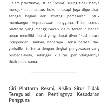
Dalam praktiknya, istilah “resmi” sering tidak hanya
merujuk pada status hukum, tetapi juga digunakan
sebagai bagian dari strategi pemasaran untuk
membangun kepercayaan pengguna. Tidak semua
platform yang menggunakan klaim tersebut benar-
benar memiliki lisensi yang dapat diverifikasi secara
independen. Bahkan, beberapa lisensi berasal dari
yurisdiksi tertentu dengan tingkat pengawasan yang
berbeda-beda, sehingga kualitas perlindungannya
tidak selalu sama.
Ciri Platform Resmi, Risiko Situs Tidak
Teregulasi, dan Pentingnya Kesadaran
Pengguna