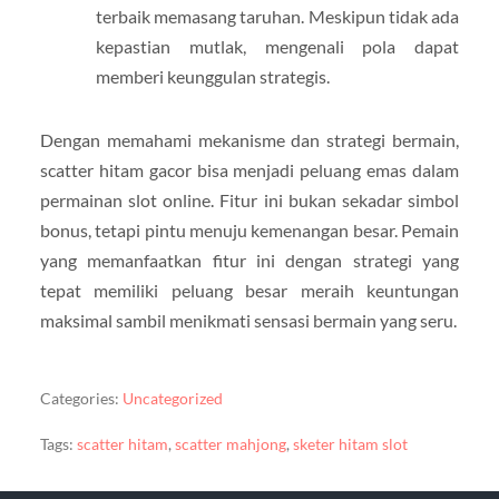
terbaik memasang taruhan. Meskipun tidak ada
kepastian mutlak, mengenali pola dapat
memberi keunggulan strategis.
Dengan memahami mekanisme dan strategi bermain,
scatter hitam gacor bisa menjadi peluang emas dalam
permainan slot online. Fitur ini bukan sekadar simbol
bonus, tetapi pintu menuju kemenangan besar. Pemain
yang memanfaatkan fitur ini dengan strategi yang
tepat memiliki peluang besar meraih keuntungan
maksimal sambil menikmati sensasi bermain yang seru.
Categories:
Uncategorized
Tags:
scatter hitam
,
scatter mahjong
,
sketer hitam slot