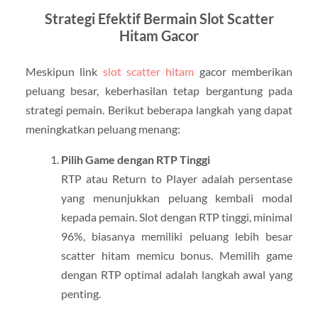
Strategi Efektif Bermain Slot Scatter
Hitam Gacor
Meskipun link
slot scatter hitam
gacor memberikan
peluang besar, keberhasilan tetap bergantung pada
strategi pemain. Berikut beberapa langkah yang dapat
meningkatkan peluang menang:
Pilih Game dengan RTP Tinggi
RTP atau Return to Player adalah persentase
yang menunjukkan peluang kembali modal
kepada pemain. Slot dengan RTP tinggi, minimal
96%, biasanya memiliki peluang lebih besar
scatter hitam memicu bonus. Memilih game
dengan RTP optimal adalah langkah awal yang
penting.