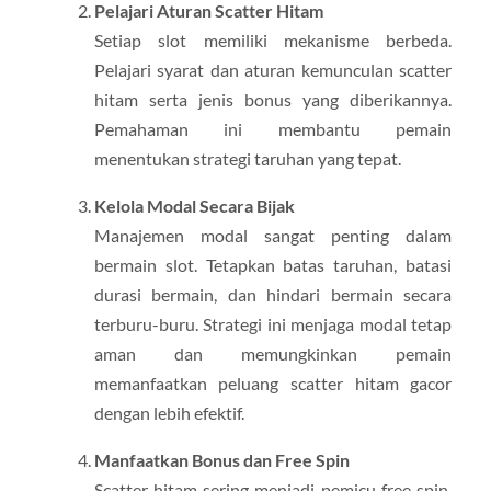
Pelajari Aturan Scatter Hitam
Setiap slot memiliki mekanisme berbeda.
Pelajari syarat dan aturan kemunculan scatter
hitam serta jenis bonus yang diberikannya.
Pemahaman ini membantu pemain
menentukan strategi taruhan yang tepat.
Kelola Modal Secara Bijak
Manajemen modal sangat penting dalam
bermain slot. Tetapkan batas taruhan, batasi
durasi bermain, dan hindari bermain secara
terburu-buru. Strategi ini menjaga modal tetap
aman dan memungkinkan pemain
memanfaatkan peluang scatter hitam gacor
dengan lebih efektif.
Manfaatkan Bonus dan Free Spin
Scatter hitam sering menjadi pemicu free spin.