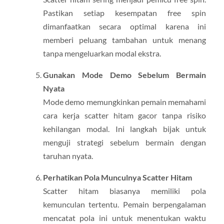
Pastikan setiap kesempatan free spin
dimanfaatkan secara optimal karena ini
memberi peluang tambahan untuk menang
tanpa mengeluarkan modal ekstra.
Gunakan Mode Demo Sebelum Bermain
Nyata
Mode demo memungkinkan pemain memahami
cara kerja scatter hitam gacor tanpa risiko
kehilangan modal. Ini langkah bijak untuk
menguji strategi sebelum bermain dengan
taruhan nyata.
Perhatikan Pola Munculnya Scatter Hitam
Scatter hitam biasanya memiliki pola
kemunculan tertentu. Pemain berpengalaman
mencatat pola ini untuk menentukan waktu