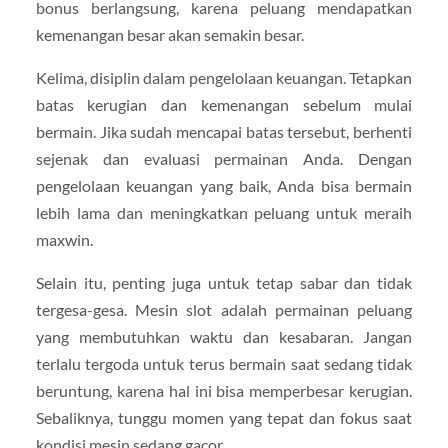
bonus berlangsung, karena peluang mendapatkan
kemenangan besar akan semakin besar.
Kelima, disiplin dalam pengelolaan keuangan. Tetapkan
batas kerugian dan kemenangan sebelum mulai
bermain. Jika sudah mencapai batas tersebut, berhenti
sejenak dan evaluasi permainan Anda. Dengan
pengelolaan keuangan yang baik, Anda bisa bermain
lebih lama dan meningkatkan peluang untuk meraih
maxwin.
Selain itu, penting juga untuk tetap sabar dan tidak
tergesa-gesa. Mesin slot adalah permainan peluang
yang membutuhkan waktu dan kesabaran. Jangan
terlalu tergoda untuk terus bermain saat sedang tidak
beruntung, karena hal ini bisa memperbesar kerugian.
Sebaliknya, tunggu momen yang tepat dan fokus saat
kondisi mesin sedang gacor.