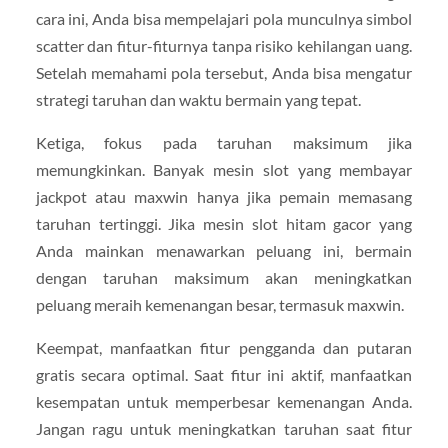
cara ini, Anda bisa mempelajari pola munculnya simbol
scatter dan fitur-fiturnya tanpa risiko kehilangan uang.
Setelah memahami pola tersebut, Anda bisa mengatur
strategi taruhan dan waktu bermain yang tepat.
Ketiga, fokus pada taruhan maksimum jika
memungkinkan. Banyak mesin slot yang membayar
jackpot atau maxwin hanya jika pemain memasang
taruhan tertinggi. Jika mesin slot hitam gacor yang
Anda mainkan menawarkan peluang ini, bermain
dengan taruhan maksimum akan meningkatkan
peluang meraih kemenangan besar, termasuk maxwin.
Keempat, manfaatkan fitur pengganda dan putaran
gratis secara optimal. Saat fitur ini aktif, manfaatkan
kesempatan untuk memperbesar kemenangan Anda.
Jangan ragu untuk meningkatkan taruhan saat fitur