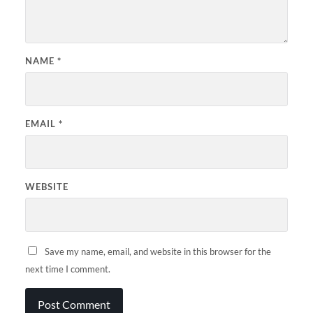
NAME
*
EMAIL
*
WEBSITE
Save my name, email, and website in this browser for the
next time I comment.