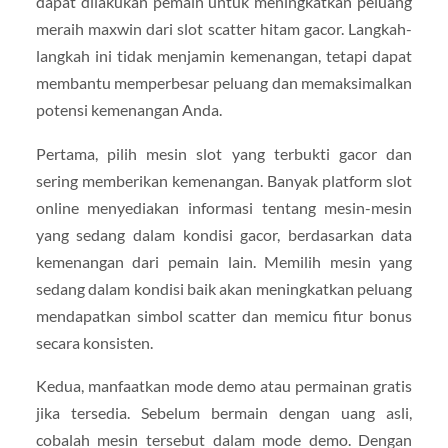
dapat dilakukan pemain untuk meningkatkan peluang
meraih maxwin dari slot scatter hitam gacor. Langkah-
langkah ini tidak menjamin kemenangan, tetapi dapat
membantu memperbesar peluang dan memaksimalkan
potensi kemenangan Anda.
Pertama, pilih mesin slot yang terbukti gacor dan
sering memberikan kemenangan. Banyak platform slot
online menyediakan informasi tentang mesin-mesin
yang sedang dalam kondisi gacor, berdasarkan data
kemenangan dari pemain lain. Memilih mesin yang
sedang dalam kondisi baik akan meningkatkan peluang
mendapatkan simbol scatter dan memicu fitur bonus
secara konsisten.
Kedua, manfaatkan mode demo atau permainan gratis
jika tersedia. Sebelum bermain dengan uang asli,
cobalah mesin tersebut dalam mode demo. Dengan