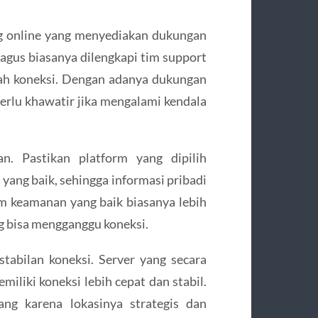
ng online yang menyediakan dukungan
 bagus biasanya dilengkapi tim support
lah koneksi. Dengan adanya dukungan
perlu khawatir jika mengalami kendala
n. Pastikan platform yang dipilih
yang baik, sehingga informasi pribadi
em keamanan yang baik biasanya lebih
ng bisa mengganggu koneksi.
stabilan koneksi. Server yang secara
iliki koneksi lebih cepat dan stabil.
ng karena lokasinya strategis dan