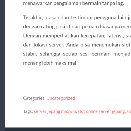
menawarkan pengalaman bermain tanpa lag.
Terakhir, ulasan dan testimoni pengguna lain j
dengan rating positif dari pemain biasanya me
Dengan memperhatikan kecepatan, latensi, sta
dan lokasi server, Anda bisa menemukan slot
stabil, sehingga setiap sesi bermain menj
menang lebih maksimal.
Categories:
Uncategorized
Tags:
server jepang maxwin
,
slot online server jepang
,
sl