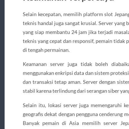
Selain kecepatan, memilih platform slot Jepa
teknis handal juga sangat krusial. Server yang
yang siap membantu 24 jam jika terjadi masa
teknis yang cepat dan responsif, pemain tidak 
di tengah permainan.
Keamanan server juga tidak boleh diabaika
menggunakan enkripsi data dan sistem proteksi 
dan transaksi tetap aman. Server dengan sist
stabil karena terlindung dari serangan siber ya
Selain itu, lokasi server juga memengaruhi ke
geografis dekat dengan pengguna cenderung mem
Banyak pemain di Asia memilih server Jepa