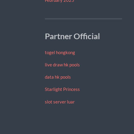
Partner Official
togel hongkong
live draw hk pools
data hk pools
Starlight Princess
slot server luar