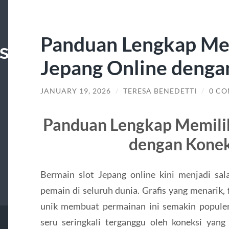
Panduan Lengkap Mem
SSTX.COM
Jepang Online dengan
JANUARY 19, 2026
/
TERESA BENEDETTI
/
0 C
Panduan Lengkap Memilih
dengan Koneks
Bermain slot Jepang online kini menjadi sal
pemain di seluruh dunia. Grafis yang menarik,
unik membuat permainan ini semakin popule
seru seringkali terganggu oleh koneksi yang