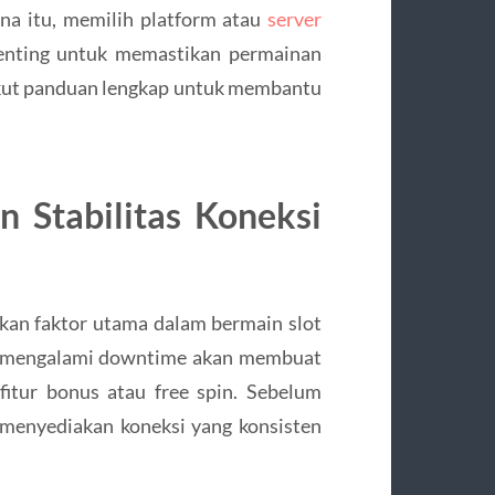
na itu, memilih platform atau
server
penting untuk memastikan permainan
ikut panduan lengkap untuk membantu
 Stabilitas Koneksi
akan faktor utama dalam bermain slot
ng mengalami downtime akan membuat
itur bonus atau free spin. Sebelum
g menyediakan koneksi yang konsisten