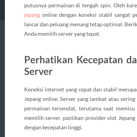
putusnya permainan di tengah spin. Oleh kare
jepang
online dengan koneksi stabil sangat 
lancar dan peluang menang tetap optimal. Ber
Anda memilih server yang tepat.
Perhatikan Kecepatan dan
Server
Koneksi internet yang cepat dan stabil merup
Jepang online. Server yang lambat atau seri
permainan tersendat, terutama saat memicu f
memilih server, pastikan provider slot Jepan
dengan kecepatan tinggi.