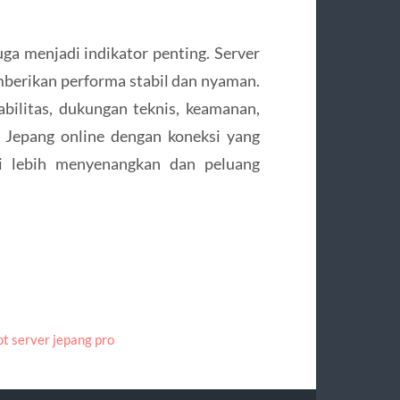
uga menjadi indikator penting. Server
mberikan performa stabil dan nyaman.
bilitas, dukungan teknis, keamanan,
 Jepang online dengan koneksi yang
adi lebih menyenangkan dan peluang
ot server jepang pro