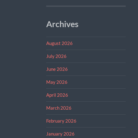
Archives
August 2026
July 2026
June 2026
May 2026
April 2026
March 2026
February 2026
January 2026