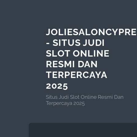
JOLIESALONCYPRE
- SITUS JUDI
SLOT ONLINE
RESMI DAN
TERPERCAYA
2025
Situs Judi Slot Online Resmi Dan
Terpercaya 2025