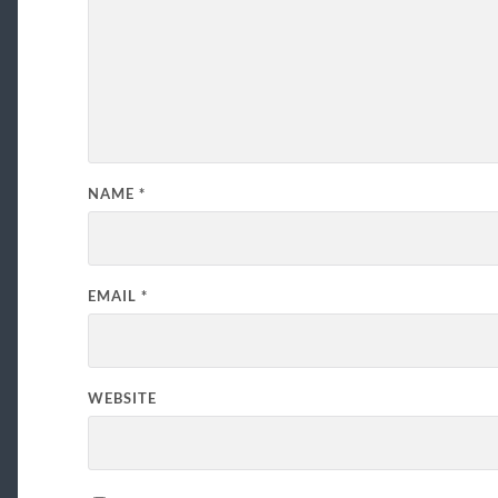
NAME
*
EMAIL
*
WEBSITE