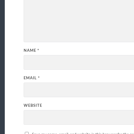
NAME
*
EMAIL
*
WEBSITE