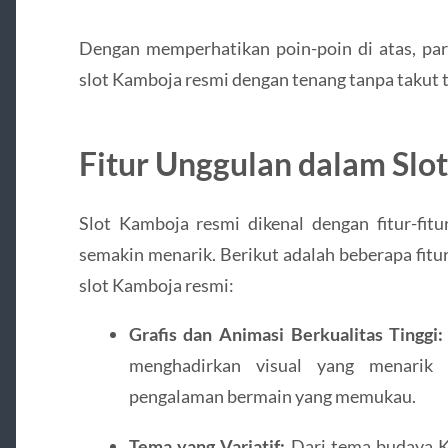
Dengan memperhatikan poin-poin di atas, pa
slot Kamboja resmi dengan tenang tanpa takut t
Fitur Unggulan dalam Slo
Slot Kamboja resmi dikenal dengan fitur-fit
semakin menarik. Berikut adalah beberapa fitu
slot Kamboja resmi:
Grafis dan Animasi Berkualitas Tinggi:
menghadirkan visual yang menarik
pengalaman bermain yang memukau.
Tema yang Variatif:
Dari tema budaya Ka