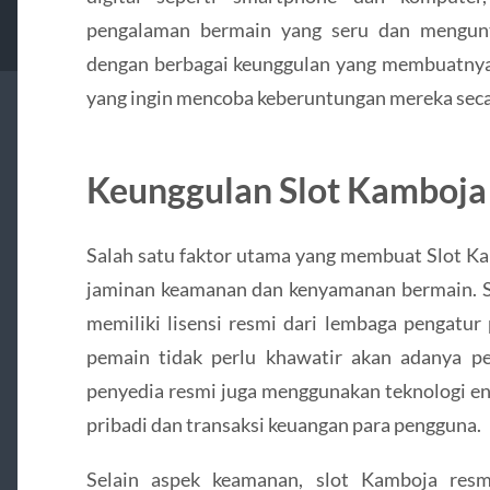
pengalaman bermain yang seru dan mengunt
dengan berbagai keunggulan yang membuatnya 
yang ingin mencoba keberuntungan mereka sec
Keunggulan Slot Kamboja
Salah satu faktor utama yang membuat Slot Ka
jaminan keamanan dan kenyamanan bermain. Sit
memiliki lisensi resmi dari lembaga pengatur 
pemain tidak perlu khawatir akan adanya pen
penyedia resmi juga menggunakan teknologi en
pribadi dan transaksi keuangan para pengguna.
Selain aspek keamanan, slot Kamboja resm