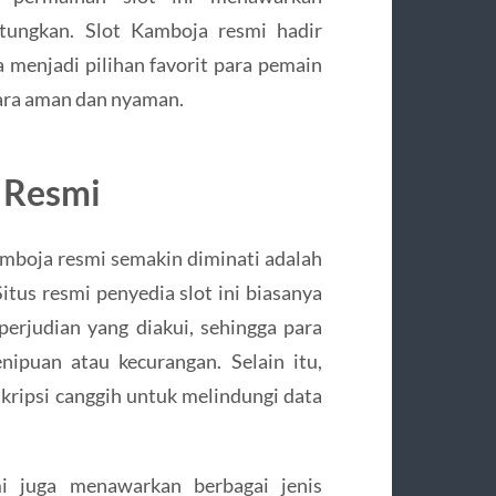
ungkan. Slot Kamboja resmi hadir
menjadi pilihan favorit para pemain
ara aman dan nyaman.
 Resmi
mboja resmi semakin diminati adalah
us resmi penyedia slot ini biasanya
perjudian yang diakui, sehingga para
ipuan atau kecurangan. Selain itu,
kripsi canggih untuk melindungi data
i juga menawarkan berbagai jenis