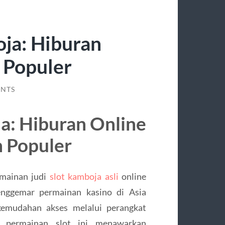
ja: Hiburan
 Populer
NTS
a: Hiburan Online
 Populer
rmainan judi
slot kamboja asli
online
enggemar permainan kasino di Asia
kemudahan akses melalui perangkat
, permainan slot ini menawarkan