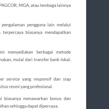
i PAGCOR, MGA, atau lembaga lainnya
 pengalaman pengguna lain melalui
n terpercaya biasanya mendapatkan
mi menyediakan berbagai metode
an, mulai dari transfer bank lokal,
r service yang responsif dan siap
tus resmi yang profesional.
i biasanya menawarkan bonus dan
bihan sehingga dapat dipercaya.