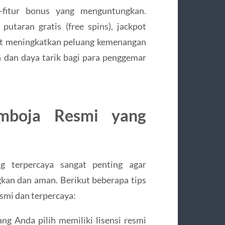
-fitur bonus yang menguntungkan.
putaran gratis (free spins), jackpot
pat meningkatkan peluang kemenangan
 dan daya tarik bagi para penggemar
mboja Resmi yang
g terpercaya sangat penting agar
an dan aman. Berikut beberapa tips
smi dan terpercaya:
ang Anda pilih memiliki lisensi resmi