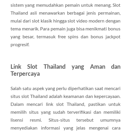
sistem yang memudahkan pemain untuk menang. Slot
Thailand asli menawarkan berbagai jenis permainan,
mulai dari slot klasik hingga slot video modern dengan
tema menarik. Para pemain juga bisa menikmati bonus
yang besar, termasuk free spins dan bonus jackpot
progresif.
Link Slot Thailand yang Aman dan
Terpercaya
Salah satu aspek yang perlu diperhatikan saat mencari
situs slot Thailand adalah keamanan dan kepercayaan.
Dalam mencari link slot Thailand, pastikan untuk
memilih situs yang sudah terverifikasi dan memiliki
lisensi resmi. Situs-situs tersebut umumnya
menyediakan informasi yang jelas mengenai cara