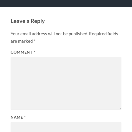
Leave a Reply
Your email address will not be published.
Required fields
are marked
*
COMMENT
*
NAME
*