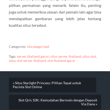
pilihan permainan yang menarik. Selain itu, penting
juga untuk memeriksa ulasan dari pemain lain agar bisa
mendapatkan gambaran yang lebih jelas tentang
kualitas situs tersebut.
Categories:
Uncategorized
Tags:
server thailand gacor
,
situs server thailand
,
situs slot
,
situs slot server thailand
,
slot thailand gacor
« Situs Starlight Princess: Pilihan Tepat untuk
Pecinta Slot Online
Slot Qris 10K: Kemudahan Bermain dengan Deposit
Via Dana »