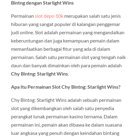
Bintng dengan Starlight Wins
Permainan
slot depo 10k
merupakan salah satu jenis
hiburan yang sangat populer di kalangan penggemar
judi online. Slot adalah permainan yang mengandalkan
keberuntungan dan juga kemampuan pemain dalam
memanfaatkan berbagai fitur yang ada di dalam
permainan. Salah satu permainan slot yang tengah naik
daun dan banyak dimainkan oleh para pemain adalah
Chy Bintng: Starlight Wins
.
Apa Itu Permainan Slot Chy Bintng: Starlight Wins?
Chy Bintng: Starlight Wins adalah sebuah permainan
slot yang dikembangkan oleh salah satu penyedia
perangkat lunak permainan kasino ternama. Dalam
permainan ini, pemain akan dibawa ke dalam suasana
luar angkasa yang penuh dengan keindahan bintang