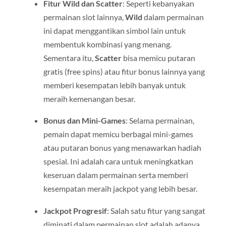
Fitur Wild dan Scatter
: Seperti kebanyakan
permainan slot lainnya,
Wild
dalam permainan
ini dapat menggantikan simbol lain untuk
membentuk kombinasi yang menang.
Sementara itu,
Scatter
bisa memicu putaran
gratis (free spins) atau fitur bonus lainnya yang
memberi kesempatan lebih banyak untuk
meraih kemenangan besar.
Bonus dan Mini-Games
: Selama permainan,
pemain dapat memicu berbagai mini-games
atau putaran bonus yang menawarkan hadiah
spesial. Ini adalah cara untuk meningkatkan
keseruan dalam permainan serta memberi
kesempatan meraih jackpot yang lebih besar.
Jackpot Progresif
: Salah satu fitur yang sangat
diminati dalam permainan slot adalah adanya