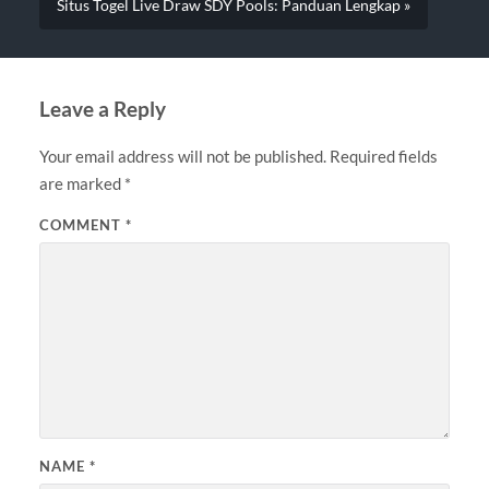
Situs Togel Live Draw SDY Pools: Panduan Lengkap »
Leave a Reply
Your email address will not be published.
Required fields
are marked
*
COMMENT
*
NAME
*