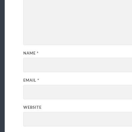
NAME
*
EMAIL
*
WEBSITE