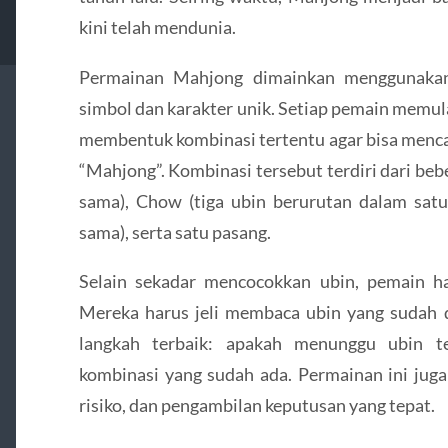
kini telah mendunia.
Permainan Mahjong dimainkan menggunakan
simbol dan karakter unik. Setiap pemain memul
membentuk kombinasi tertentu agar bisa menca
“Mahjong”. Kombinasi tersebut terdiri dari bebe
sama), Chow (tiga ubin berurutan dalam satu
sama), serta satu pasang.
Selain sekadar mencocokkan ubin, pemain ha
Mereka harus jeli membaca ubin yang sudah
langkah terbaik: apakah menunggu ubin t
kombinasi yang sudah ada. Permainan ini jug
risiko, dan pengambilan keputusan yang tepat.