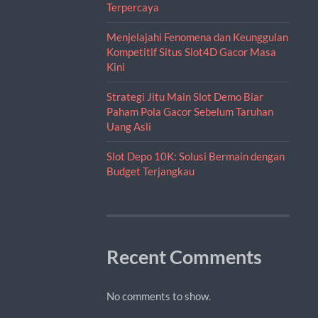
Terpercaya
Menjelajahi Fenomena dan Keunggulan
Kompetitif Situs Slot4D Gacor Masa
Kini
Strategi Jitu Main Slot Demo Biar
Paham Pola Gacor Sebelum Taruhan
Uang Asli
Slot Depo 10K: Solusi Bermain dengan
Budget Terjangkau
Recent Comments
No comments to show.