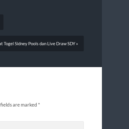
 Togel Sidney Pools dan Live Draw SDY »
fields are marked
*