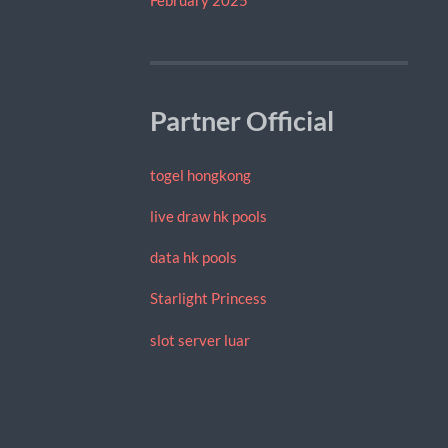
Partner Official
togel hongkong
live draw hk pools
data hk pools
Starlight Princess
slot server luar