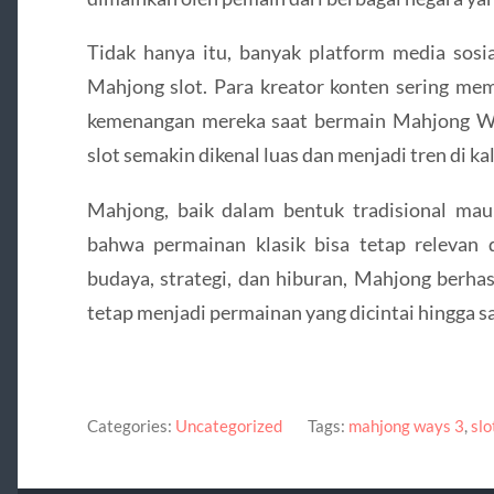
Tidak hanya itu, banyak platform media sosia
Mahjong slot. Para kreator konten sering memb
kemenangan mereka saat bermain Mahjong Wa
slot semakin dikenal luas dan menjadi tren di k
Mahjong, baik dalam bentuk tradisional mau
bahwa permainan klasik bisa tetap releva
budaya, strategi, dan hiburan, Mahjong berha
tetap menjadi permainan yang dicintai hingga saa
Categories:
Uncategorized
Tags:
mahjong ways 3
,
slo