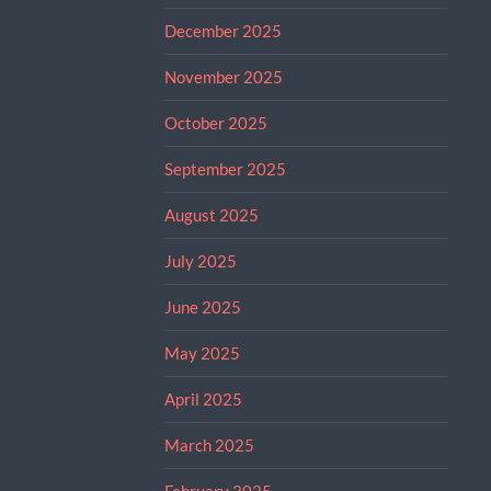
December 2025
November 2025
October 2025
September 2025
August 2025
July 2025
June 2025
May 2025
April 2025
March 2025
February 2025