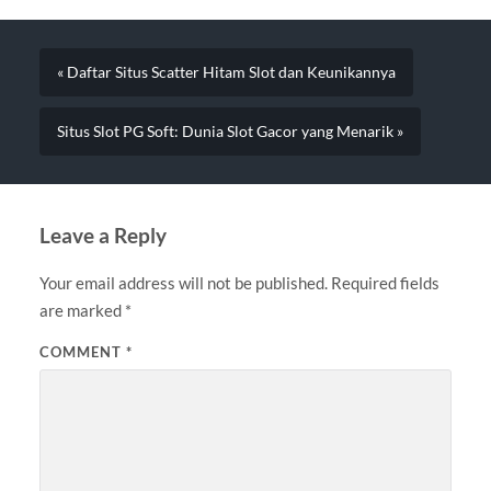
« Daftar Situs Scatter Hitam Slot dan Keunikannya
Situs Slot PG Soft: Dunia Slot Gacor yang Menarik »
Leave a Reply
Your email address will not be published.
Required fields
are marked
*
COMMENT
*