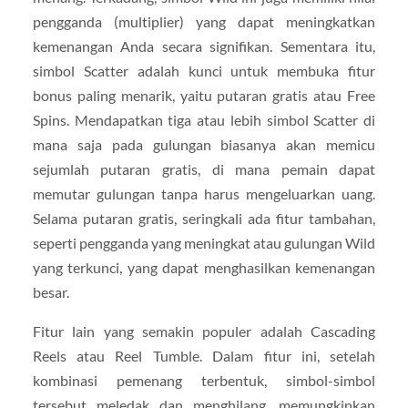
pengganda (multiplier) yang dapat meningkatkan
kemenangan Anda secara signifikan. Sementara itu,
simbol Scatter adalah kunci untuk membuka fitur
bonus paling menarik, yaitu putaran gratis atau Free
Spins. Mendapatkan tiga atau lebih simbol Scatter di
mana saja pada gulungan biasanya akan memicu
sejumlah putaran gratis, di mana pemain dapat
memutar gulungan tanpa harus mengeluarkan uang.
Selama putaran gratis, seringkali ada fitur tambahan,
seperti pengganda yang meningkat atau gulungan Wild
yang terkunci, yang dapat menghasilkan kemenangan
besar.
Fitur lain yang semakin populer adalah Cascading
Reels atau Reel Tumble. Dalam fitur ini, setelah
kombinasi pemenang terbentuk, simbol-simbol
tersebut meledak dan menghilang, memungkinkan