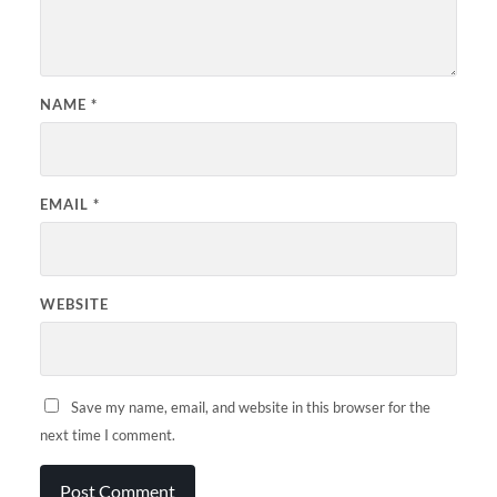
NAME
*
EMAIL
*
WEBSITE
Save my name, email, and website in this browser for the
next time I comment.