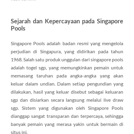
Sejarah dan Kepercayaan pada Singapore
Pools
Singapore Pools adalah badan resmi yang mengelola
perjudian di Singapura, yang didirikan pada tahun
1968. Salah satu produk unggulan dari singapore pools
adalah togel sgp, yang memungkinkan pemain untuk
memasang taruhan pada angka-angka yang akan
keluar dalam undian. Dalam setiap pengundian yang
dilakukan, hasil yang keluar disebut sebagai keluaran
sgp dan disiarkan secara langsung melalui live draw
sgp. Sistem yang digunakan oleh Singapore Pools
dianggap sangat transparan dan terpercaya, sehingga
banyak pemain yang merasa yakin untuk bermain di
situs ini.