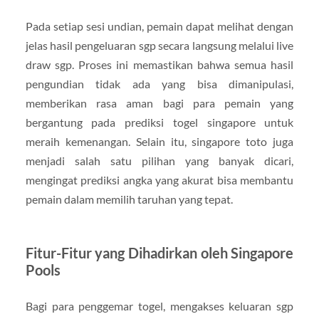
Pada setiap sesi undian, pemain dapat melihat dengan
jelas hasil pengeluaran sgp secara langsung melalui live
draw sgp. Proses ini memastikan bahwa semua hasil
pengundian tidak ada yang bisa dimanipulasi,
memberikan rasa aman bagi para pemain yang
bergantung pada prediksi togel singapore untuk
meraih kemenangan. Selain itu, singapore toto juga
menjadi salah satu pilihan yang banyak dicari,
mengingat prediksi angka yang akurat bisa membantu
pemain dalam memilih taruhan yang tepat.
Fitur-Fitur yang Dihadirkan oleh Singapore
Pools
Bagi para penggemar togel, mengakses keluaran sgp