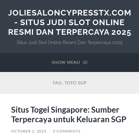
JOLIESALONCYPRESSTX.COM
- SITUS JUDI SLOT ONLINE
RESMI DAN TERPERCAYA 2025
Situs Judi Slot Online Resmi Dan Terpercaya 2025
SHOW MENU
TAG:
TOTO SGP
Situs Togel Singapore: Sumber
Terpercaya untuk Keluaran SGP
OCTOBER 2, 2025
/
0 COMMENTS