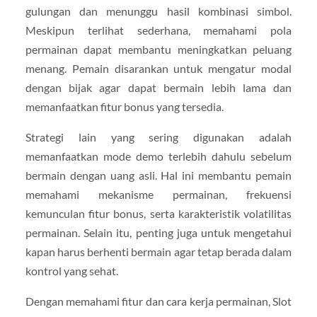
gulungan dan menunggu hasil kombinasi simbol.
Meskipun terlihat sederhana, memahami pola
permainan dapat membantu meningkatkan peluang
menang. Pemain disarankan untuk mengatur modal
dengan bijak agar dapat bermain lebih lama dan
memanfaatkan fitur bonus yang tersedia.
Strategi lain yang sering digunakan adalah
memanfaatkan mode demo terlebih dahulu sebelum
bermain dengan uang asli. Hal ini membantu pemain
memahami mekanisme permainan, frekuensi
kemunculan fitur bonus, serta karakteristik volatilitas
permainan. Selain itu, penting juga untuk mengetahui
kapan harus berhenti bermain agar tetap berada dalam
kontrol yang sehat.
Dengan memahami fitur dan cara kerja permainan, Slot