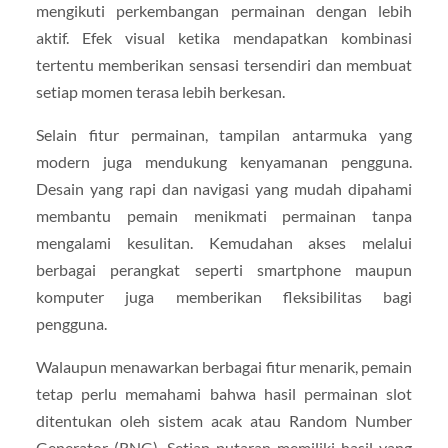
mengikuti perkembangan permainan dengan lebih
aktif. Efek visual ketika mendapatkan kombinasi
tertentu memberikan sensasi tersendiri dan membuat
setiap momen terasa lebih berkesan.
Selain fitur permainan, tampilan antarmuka yang
modern juga mendukung kenyamanan pengguna.
Desain yang rapi dan navigasi yang mudah dipahami
membantu pemain menikmati permainan tanpa
mengalami kesulitan. Kemudahan akses melalui
berbagai perangkat seperti smartphone maupun
komputer juga memberikan fleksibilitas bagi
pengguna.
Walaupun menawarkan berbagai fitur menarik, pemain
tetap perlu memahami bahwa hasil permainan slot
ditentukan oleh sistem acak atau Random Number
Generator (RNG). Setiap putaran memiliki hasil yang