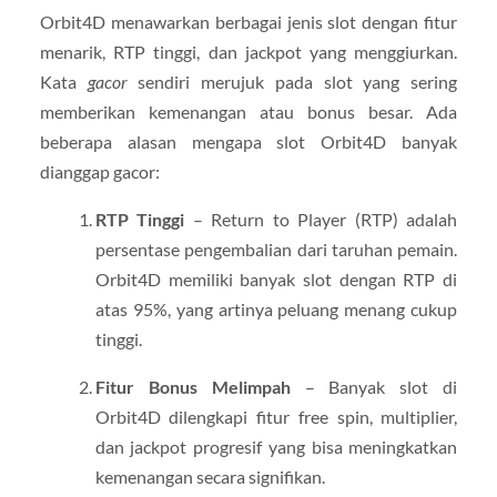
Orbit4D menawarkan berbagai jenis slot dengan fitur
menarik, RTP tinggi, dan jackpot yang menggiurkan.
Kata
gacor
sendiri merujuk pada slot yang sering
memberikan kemenangan atau bonus besar. Ada
beberapa alasan mengapa slot Orbit4D banyak
dianggap gacor:
RTP Tinggi
– Return to Player (RTP) adalah
persentase pengembalian dari taruhan pemain.
Orbit4D memiliki banyak slot dengan RTP di
atas 95%, yang artinya peluang menang cukup
tinggi.
Fitur Bonus Melimpah
– Banyak slot di
Orbit4D dilengkapi fitur free spin, multiplier,
dan jackpot progresif yang bisa meningkatkan
kemenangan secara signifikan.