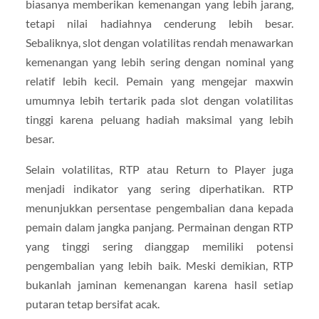
biasanya memberikan kemenangan yang lebih jarang,
tetapi nilai hadiahnya cenderung lebih besar.
Sebaliknya, slot dengan volatilitas rendah menawarkan
kemenangan yang lebih sering dengan nominal yang
relatif lebih kecil. Pemain yang mengejar maxwin
umumnya lebih tertarik pada slot dengan volatilitas
tinggi karena peluang hadiah maksimal yang lebih
besar.
Selain volatilitas, RTP atau Return to Player juga
menjadi indikator yang sering diperhatikan. RTP
menunjukkan persentase pengembalian dana kepada
pemain dalam jangka panjang. Permainan dengan RTP
yang tinggi sering dianggap memiliki potensi
pengembalian yang lebih baik. Meski demikian, RTP
bukanlah jaminan kemenangan karena hasil setiap
putaran tetap bersifat acak.