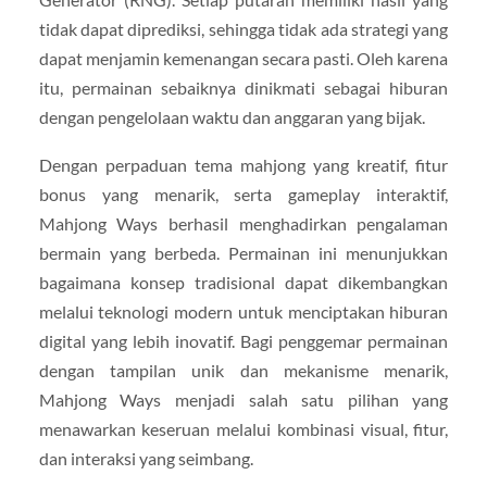
tidak dapat diprediksi, sehingga tidak ada strategi yang
dapat menjamin kemenangan secara pasti. Oleh karena
itu, permainan sebaiknya dinikmati sebagai hiburan
dengan pengelolaan waktu dan anggaran yang bijak.
Dengan perpaduan tema mahjong yang kreatif, fitur
bonus yang menarik, serta gameplay interaktif,
Mahjong Ways berhasil menghadirkan pengalaman
bermain yang berbeda. Permainan ini menunjukkan
bagaimana konsep tradisional dapat dikembangkan
melalui teknologi modern untuk menciptakan hiburan
digital yang lebih inovatif. Bagi penggemar permainan
dengan tampilan unik dan mekanisme menarik,
Mahjong Ways menjadi salah satu pilihan yang
menawarkan keseruan melalui kombinasi visual, fitur,
dan interaksi yang seimbang.