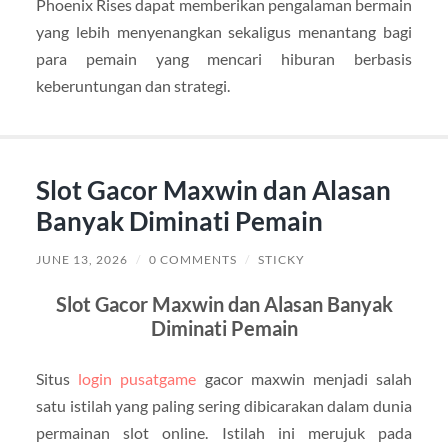
Phoenix Rises dapat memberikan pengalaman bermain
yang lebih menyenangkan sekaligus menantang bagi
para pemain yang mencari hiburan berbasis
keberuntungan dan strategi.
Slot Gacor Maxwin dan Alasan
Banyak Diminati Pemain
JUNE 13, 2026
/
0 COMMENTS
/
STICKY
Slot Gacor Maxwin dan Alasan Banyak
Diminati Pemain
Situs
login pusatgame
gacor maxwin menjadi salah
satu istilah yang paling sering dibicarakan dalam dunia
permainan slot online. Istilah ini merujuk pada