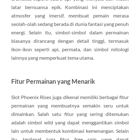
latar bernuansa epik. Kombinasi ini menciptakan
atmosfer yang imersif, membuat pemain merasa
seolah-olah sedang berada di dunia fantasi yang penuh
energi. Selain itu, simbol-simbol dalam permainan
biasanya dirancang dengan detail tinggi, termasuk
ikon-ikon seperti api, permata, dan simbol mitologi
lainnya yang memperkuat tema utama.
Fitur Permainan yang Menarik
Slot Phoenix Rises juga dikenal memiliki berbagai fitur
permainan yang membuatnya semakin seru untuk
dimainkan. Salah satu fitur yang sering ditemukan
adalah simbol wild yang dapat menggantikan simbol
lain untuk membentuk kombinasi kemenangan. Selain
itu, terdapat juga fitur free spin yang dapat