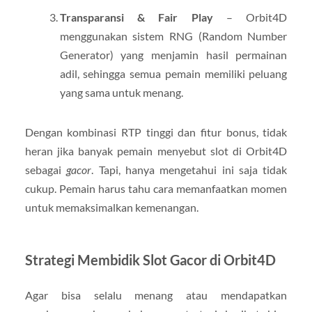
Transparansi & Fair Play
– Orbit4D
menggunakan sistem RNG (Random Number
Generator) yang menjamin hasil permainan
adil, sehingga semua pemain memiliki peluang
yang sama untuk menang.
Dengan kombinasi RTP tinggi dan fitur bonus, tidak
heran jika banyak pemain menyebut slot di Orbit4D
sebagai
gacor
. Tapi, hanya mengetahui ini saja tidak
cukup. Pemain harus tahu cara memanfaatkan momen
untuk memaksimalkan kemenangan.
Strategi Membidik Slot Gacor di Orbit4D
Agar bisa selalu menang atau mendapatkan