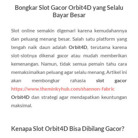
Bongkar Slot Gacor Orbit4D yang Selalu
Bayar Besar
Slot online semakin digemari karena kemudahannya
dan peluang menang besar. Salah satu platform yang
tengah naik daun adalah
Orbit4D
, terutama karena
slot-slotnya dikenal
gacor
atau mudah memberikan
kemenangan. Namun, tidak semua pemain tahu cara
memaksimalkan peluang agar selalu menang. Artikel ini
akan membongkar rahasia
slot gacor
https://www.theminkyhub.com/shannon-fabric
Orbit4D
dan strategi agar mendapatkan keuntungan
maksimal.
Kenapa Slot Orbit4D Bisa Dibilang Gacor?