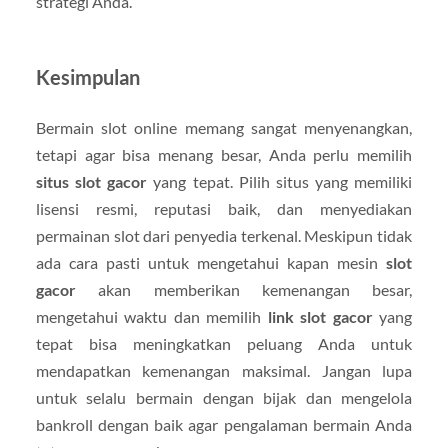
strategi Anda.
Kesimpulan
Bermain slot online memang sangat menyenangkan,
tetapi agar bisa menang besar, Anda perlu memilih
situs slot gacor
yang tepat. Pilih situs yang memiliki
lisensi resmi, reputasi baik, dan menyediakan
permainan slot dari penyedia terkenal. Meskipun tidak
ada cara pasti untuk mengetahui kapan mesin
slot
gacor
akan memberikan kemenangan besar,
mengetahui waktu dan memilih
link slot gacor
yang
tepat bisa meningkatkan peluang Anda untuk
mendapatkan kemenangan maksimal. Jangan lupa
untuk selalu bermain dengan bijak dan mengelola
bankroll dengan baik agar pengalaman bermain Anda