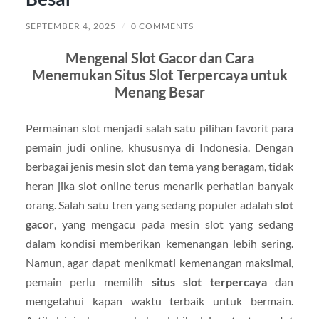
SEPTEMBER 4, 2025
/
0 COMMENTS
Mengenal Slot Gacor dan Cara
Menemukan Situs Slot Terpercaya untuk
Menang Besar
Permainan slot menjadi salah satu pilihan favorit para
pemain judi online, khususnya di Indonesia. Dengan
berbagai jenis mesin slot dan tema yang beragam, tidak
heran jika slot online terus menarik perhatian banyak
orang. Salah satu tren yang sedang populer adalah
slot
gacor
, yang mengacu pada mesin slot yang sedang
dalam kondisi memberikan kemenangan lebih sering.
Namun, agar dapat menikmati kemenangan maksimal,
pemain perlu memilih
situs slot terpercaya
dan
mengetahui kapan waktu terbaik untuk bermain.