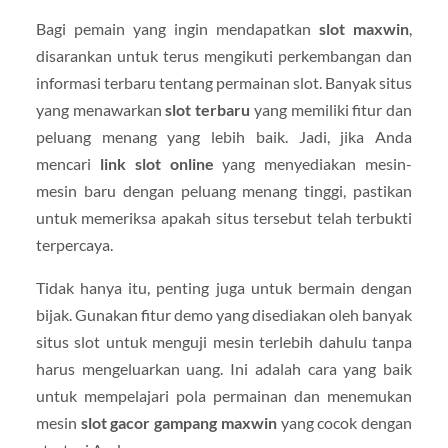
Bagi pemain yang ingin mendapatkan
slot maxwin
,
disarankan untuk terus mengikuti perkembangan dan
informasi terbaru tentang permainan slot. Banyak situs
yang menawarkan
slot terbaru
yang memiliki fitur dan
peluang menang yang lebih baik. Jadi, jika Anda
mencari
link slot online
yang menyediakan mesin-
mesin baru dengan peluang menang tinggi, pastikan
untuk memeriksa apakah situs tersebut telah terbukti
terpercaya.
Tidak hanya itu, penting juga untuk bermain dengan
bijak. Gunakan fitur demo yang disediakan oleh banyak
situs slot untuk menguji mesin terlebih dahulu tanpa
harus mengeluarkan uang. Ini adalah cara yang baik
untuk mempelajari pola permainan dan menemukan
mesin
slot gacor gampang maxwin
yang cocok dengan