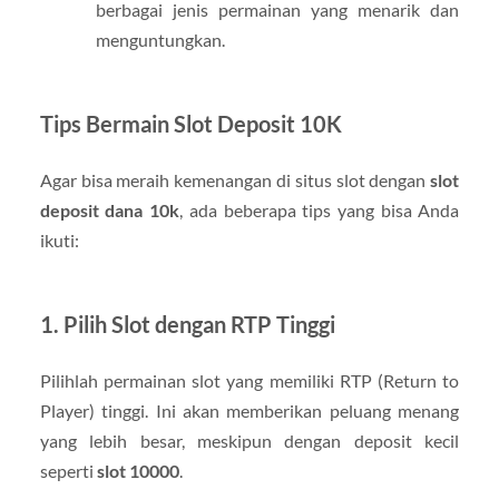
berbagai jenis permainan yang menarik dan
menguntungkan.
Tips Bermain Slot Deposit 10K
Agar bisa meraih kemenangan di situs slot dengan
slot
deposit dana 10k
, ada beberapa tips yang bisa Anda
ikuti:
1. Pilih Slot dengan RTP Tinggi
Pilihlah permainan slot yang memiliki RTP (Return to
Player) tinggi. Ini akan memberikan peluang menang
yang lebih besar, meskipun dengan deposit kecil
seperti
slot 10000
.