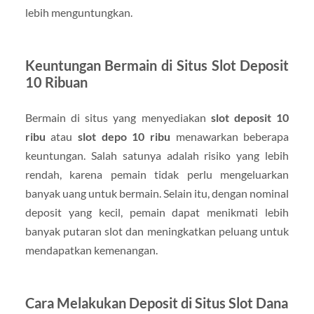
lebih menguntungkan.
Keuntungan Bermain di Situs Slot Deposit
10 Ribuan
Bermain di situs yang menyediakan
slot deposit 10
ribu
atau
slot depo 10 ribu
menawarkan beberapa
keuntungan. Salah satunya adalah risiko yang lebih
rendah, karena pemain tidak perlu mengeluarkan
banyak uang untuk bermain. Selain itu, dengan nominal
deposit yang kecil, pemain dapat menikmati lebih
banyak putaran slot dan meningkatkan peluang untuk
mendapatkan kemenangan.
Cara Melakukan Deposit di Situs Slot Dana