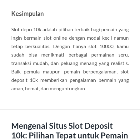
Kesimpulan
Slot depo 10k adalah pilihan terbaik bagi pemain yang
ingin bermain slot online dengan modal kecil namun
tetap berkualitas. Dengan hanya slot 10000, kamu
sudah bisa menikmati berbagai permainan seru,
transaksi mudah, dan peluang menang yang realistis.
Baik pemula maupun pemain berpengalaman, slot
deposit 10k memberikan pengalaman bermain yang
aman, hemat, dan menguntungkan.
Mengenal Situs Slot Deposit
10k: Pilihan Tepat untuk Pemain