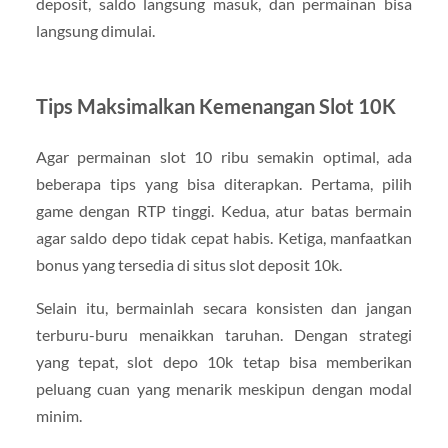
deposit, saldo langsung masuk, dan permainan bisa
langsung dimulai.
Tips Maksimalkan Kemenangan Slot 10K
Agar permainan slot 10 ribu semakin optimal, ada
beberapa tips yang bisa diterapkan. Pertama, pilih
game dengan RTP tinggi. Kedua, atur batas bermain
agar saldo depo tidak cepat habis. Ketiga, manfaatkan
bonus yang tersedia di situs slot deposit 10k.
Selain itu, bermainlah secara konsisten dan jangan
terburu-buru menaikkan taruhan. Dengan strategi
yang tepat, slot depo 10k tetap bisa memberikan
peluang cuan yang menarik meskipun dengan modal
minim.