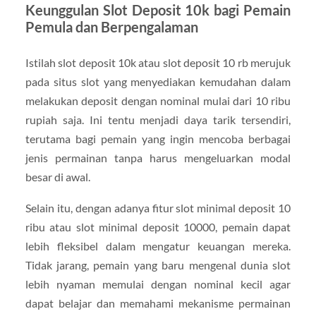
Keunggulan Slot Deposit 10k bagi Pemain
Pemula dan Berpengalaman
Istilah slot deposit 10k atau slot deposit 10 rb merujuk
pada situs slot yang menyediakan kemudahan dalam
melakukan deposit dengan nominal mulai dari 10 ribu
rupiah saja. Ini tentu menjadi daya tarik tersendiri,
terutama bagi pemain yang ingin mencoba berbagai
jenis permainan tanpa harus mengeluarkan modal
besar di awal.
Selain itu, dengan adanya fitur slot minimal deposit 10
ribu atau slot minimal deposit 10000, pemain dapat
lebih fleksibel dalam mengatur keuangan mereka.
Tidak jarang, pemain yang baru mengenal dunia slot
lebih nyaman memulai dengan nominal kecil agar
dapat belajar dan memahami mekanisme permainan