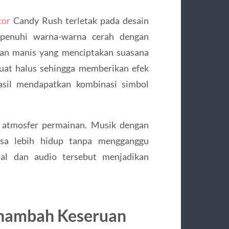
cor
Candy Rush terletak pada desain
ipenuhi warna-warna cerah dengan
anan manis yang menciptakan suasana
uat halus sehingga memberikan efek
asil mendapatkan kombinasi simbol
 atmosfer permainan. Musik dengan
asa lebih hidup tanpa mengganggu
ual dan audio tersebut menjadikan
enambah Keseruan