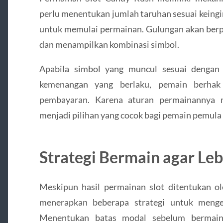
perlu menentukan jumlah taruhan sesuai keing
untuk memulai permainan. Gulungan akan berpu
dan menampilkan kombinasi simbol.
Apabila simbol yang muncul sesuai dengan
kemenangan yang berlaku, pemain berhak
pembayaran. Karena aturan permainannya 
menjadi pilihan yang cocok bagi pemain pemul
Strategi Bermain agar Le
Meskipun hasil permainan slot ditentukan ol
menerapkan beberapa strategi untuk menge
Menentukan batas modal sebelum bermain