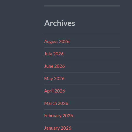
Archives
August 2026
July 2026
June 2026
May 2026
April 2026
March 2026
February 2026
January 2026