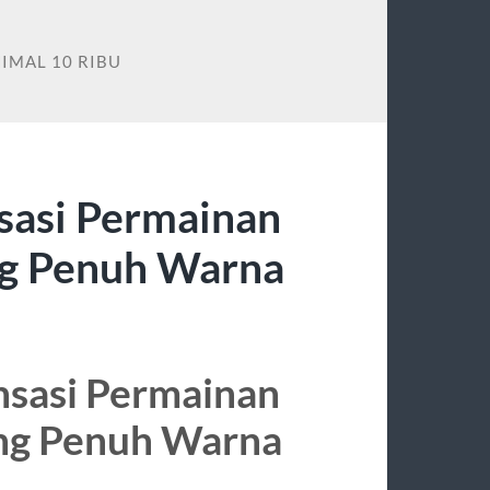
IMAL 10 RIBU
sasi Permainan
g Penuh Warna
nsasi Permainan
ng Penuh Warna