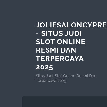
JOLIESALONCYPRE
- SITUS JUDI
SLOT ONLINE
RESMI DAN
TERPERCAYA
2025
Situs Judi Slot Online Resmi Dan
Terpercaya 2025