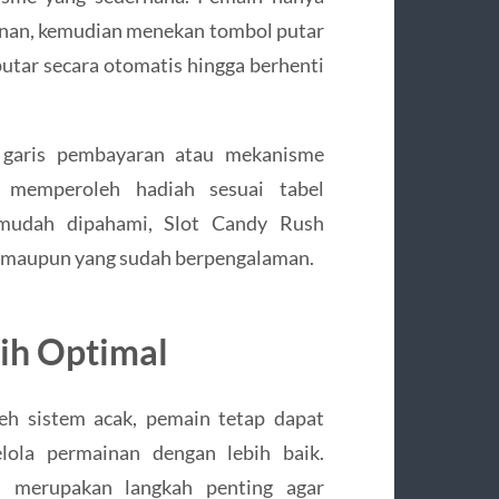
inan, kemudian menekan tombol putar
tar secara otomatis hingga berhenti
 garis pembayaran atau mekanisme
 memperoleh hadiah sesuai tabel
mudah dipahami, Slot Candy Rush
a maupun yang sudah berpengalaman.
bih Optimal
eh sistem acak, pemain tetap dapat
lola permainan dengan lebih baik.
 merupakan langkah penting agar