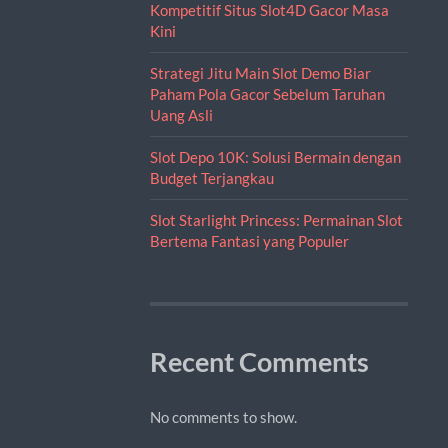
Kompetitif Situs Slot4D Gacor Masa
Kini
Strategi Jitu Main Slot Demo Biar
Paham Pola Gacor Sebelum Taruhan
Uang Asli
Slot Depo 10K: Solusi Bermain dengan
Budget Terjangkau
Slot Starlight Princess: Permainan Slot
Bertema Fantasi yang Populer
Recent Comments
No comments to show.