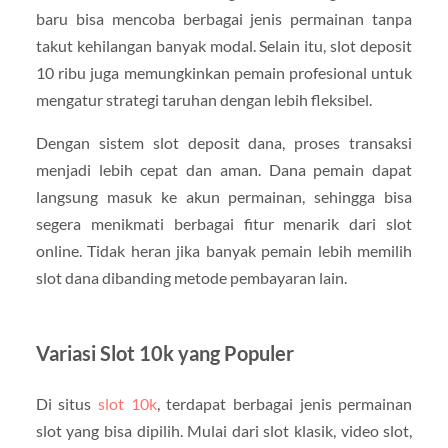
baru bisa mencoba berbagai jenis permainan tanpa
takut kehilangan banyak modal. Selain itu, slot deposit
10 ribu juga memungkinkan pemain profesional untuk
mengatur strategi taruhan dengan lebih fleksibel.
Dengan sistem slot deposit dana, proses transaksi
menjadi lebih cepat dan aman. Dana pemain dapat
langsung masuk ke akun permainan, sehingga bisa
segera menikmati berbagai fitur menarik dari slot
online. Tidak heran jika banyak pemain lebih memilih
slot dana dibanding metode pembayaran lain.
Variasi Slot 10k yang Populer
Di situs
slot 10k
, terdapat berbagai jenis permainan
slot yang bisa dipilih. Mulai dari slot klasik, video slot,