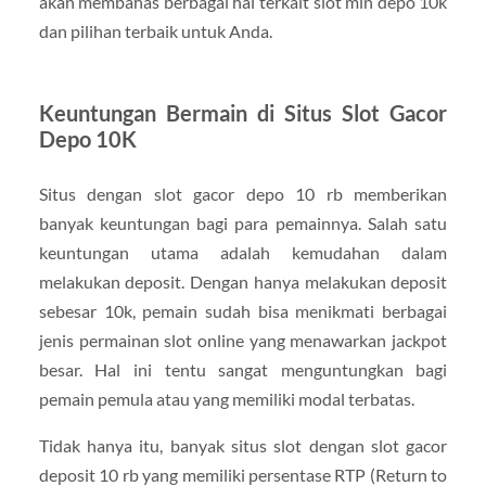
akan membahas berbagai hal terkait slot min depo 10k
dan pilihan terbaik untuk Anda.
Keuntungan Bermain di Situs Slot Gacor
Depo 10K
Situs dengan slot gacor depo 10 rb memberikan
banyak keuntungan bagi para pemainnya. Salah satu
keuntungan utama adalah kemudahan dalam
melakukan deposit. Dengan hanya melakukan deposit
sebesar 10k, pemain sudah bisa menikmati berbagai
jenis permainan slot online yang menawarkan jackpot
besar. Hal ini tentu sangat menguntungkan bagi
pemain pemula atau yang memiliki modal terbatas.
Tidak hanya itu, banyak situs slot dengan slot gacor
deposit 10 rb yang memiliki persentase RTP (Return to