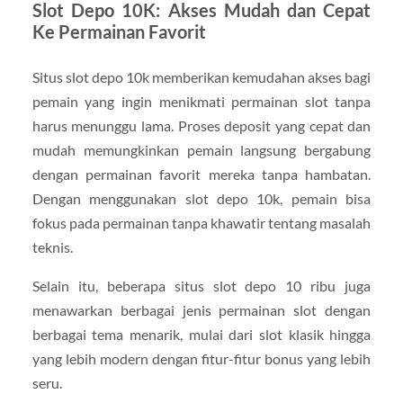
Slot Depo 10K: Akses Mudah dan Cepat
Ke Permainan Favorit
Situs slot depo 10k memberikan kemudahan akses bagi
pemain yang ingin menikmati permainan slot tanpa
harus menunggu lama. Proses deposit yang cepat dan
mudah memungkinkan pemain langsung bergabung
dengan permainan favorit mereka tanpa hambatan.
Dengan menggunakan slot depo 10k, pemain bisa
fokus pada permainan tanpa khawatir tentang masalah
teknis.
Selain itu, beberapa situs slot depo 10 ribu juga
menawarkan berbagai jenis permainan slot dengan
berbagai tema menarik, mulai dari slot klasik hingga
yang lebih modern dengan fitur-fitur bonus yang lebih
seru.