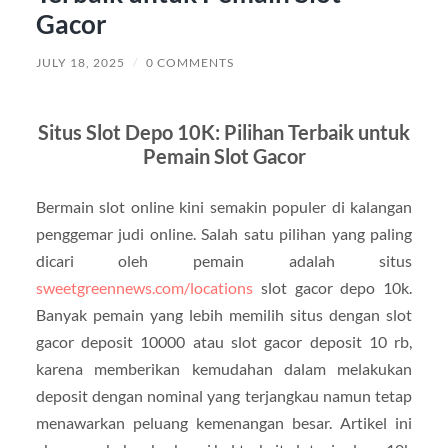
Gacor
JULY 18, 2025
/
0 COMMENTS
Situs Slot Depo 10K: Pilihan Terbaik untuk
Pemain Slot Gacor
Bermain slot online kini semakin populer di kalangan
penggemar judi online. Salah satu pilihan yang paling
dicari oleh pemain adalah situs
sweetgreennews.com/locations
slot gacor depo 10k.
Banyak pemain yang lebih memilih situs dengan slot
gacor deposit 10000 atau slot gacor deposit 10 rb,
karena memberikan kemudahan dalam melakukan
deposit dengan nominal yang terjangkau namun tetap
menawarkan peluang kemenangan besar. Artikel ini