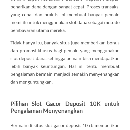
penarikan dana dengan sangat cepat. Proses transaksi
yang cepat dan praktis ini membuat banyak pemain
memilih untuk menggunakan slot dana sebagai metode
pembayaran utama mereka.
Tidak hanya itu, banyak situs juga memberikan bonus
dan promosi khusus bagi pemain yang menggunakan
slot deposit dana, sehingga pemain bisa mendapatkan
lebih banyak keuntungan. Hal ini tentu membuat
pengalaman bermain menjadi semakin menyenangkan
dan menguntungkan.
Pilihan Slot Gacor Deposit 10K untuk
Pengalaman Menyenangkan
Bermain di situs slot gacor deposit 10 rb memberikan