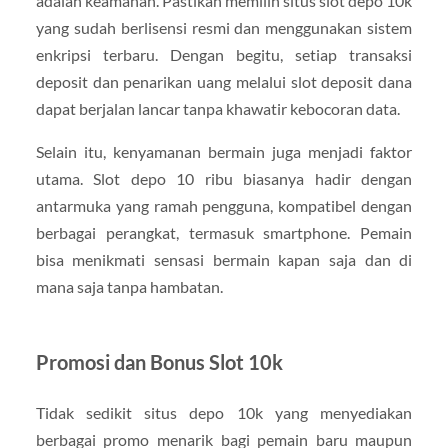
adalah keamanan. Pastikan memilih situs slot depo 10k
yang sudah berlisensi resmi dan menggunakan sistem
enkripsi terbaru. Dengan begitu, setiap transaksi
deposit dan penarikan uang melalui slot deposit dana
dapat berjalan lancar tanpa khawatir kebocoran data.
Selain itu, kenyamanan bermain juga menjadi faktor
utama. Slot depo 10 ribu biasanya hadir dengan
antarmuka yang ramah pengguna, kompatibel dengan
berbagai perangkat, termasuk smartphone. Pemain
bisa menikmati sensasi bermain kapan saja dan di
mana saja tanpa hambatan.
Promosi dan Bonus Slot 10k
Tidak sedikit situs depo 10k yang menyediakan
berbagai promo menarik bagi pemain baru maupun