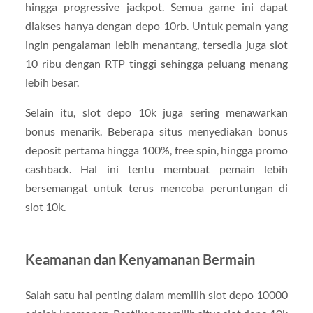
hingga progressive jackpot. Semua game ini dapat
diakses hanya dengan depo 10rb. Untuk pemain yang
ingin pengalaman lebih menantang, tersedia juga slot
10 ribu dengan RTP tinggi sehingga peluang menang
lebih besar.
Selain itu, slot depo 10k juga sering menawarkan
bonus menarik. Beberapa situs menyediakan bonus
deposit pertama hingga 100%, free spin, hingga promo
cashback. Hal ini tentu membuat pemain lebih
bersemangat untuk terus mencoba peruntungan di
slot 10k.
Keamanan dan Kenyamanan Bermain
Salah satu hal penting dalam memilih slot depo 10000