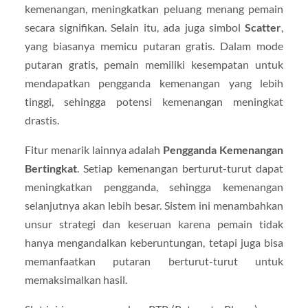
kemenangan, meningkatkan peluang menang pemain
secara signifikan. Selain itu, ada juga simbol
Scatter
,
yang biasanya memicu putaran gratis. Dalam mode
putaran gratis, pemain memiliki kesempatan untuk
mendapatkan pengganda kemenangan yang lebih
tinggi, sehingga potensi kemenangan meningkat
drastis.
Fitur menarik lainnya adalah
Pengganda Kemenangan
Bertingkat
. Setiap kemenangan berturut-turut dapat
meningkatkan pengganda, sehingga kemenangan
selanjutnya akan lebih besar. Sistem ini menambahkan
unsur strategi dan keseruan karena pemain tidak
hanya mengandalkan keberuntungan, tetapi juga bisa
memanfaatkan putaran berturut-turut untuk
memaksimalkan hasil.