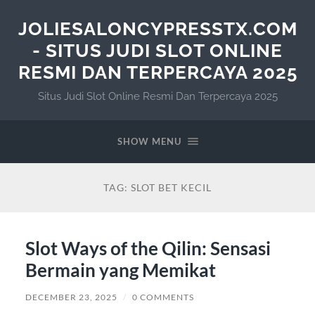
JOLIESALONCYPRESSTX.COM
- SITUS JUDI SLOT ONLINE
RESMI DAN TERPERCAYA 2025
Situs Judi Slot Online Resmi Dan Terpercaya 2025
SHOW MENU
TAG:
SLOT BET KECIL
Slot Ways of the Qilin: Sensasi
Bermain yang Memikat
DECEMBER 23, 2025
/
0 COMMENTS