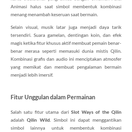
Animasi halus saat simbol membentuk kombinasi
menang menambah keseruan saat bermain.
Selain visual, musik latar juga menjadi daya tarik
tersendiri. Suara gamelan, dentingan koin, dan efek
magis ketika fitur khusus aktif membuat pemain benar-
benar merasa seperti memasuki dunia mistis Qilin.
Kombinasi grafis dan audio ini menciptakan atmosfer
yang memikat dan membuat pengalaman bermain
menjadi lebih imersif.
Fitur Unggulan dalam Permainan
Salah satu fitur utama dari
Slot Ways of the Qilin
adalah
Qilin Wild
. Simbol ini dapat menggantikan
simbol lainnya untuk membentuk kombinasi