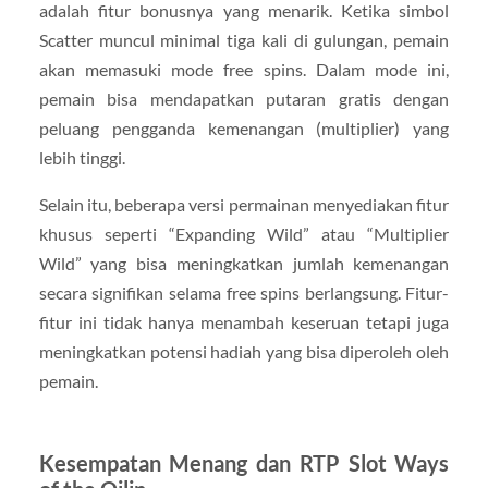
adalah fitur bonusnya yang menarik. Ketika simbol
Scatter muncul minimal tiga kali di gulungan, pemain
akan memasuki mode free spins. Dalam mode ini,
pemain bisa mendapatkan putaran gratis dengan
peluang pengganda kemenangan (multiplier) yang
lebih tinggi.
Selain itu, beberapa versi permainan menyediakan fitur
khusus seperti “Expanding Wild” atau “Multiplier
Wild” yang bisa meningkatkan jumlah kemenangan
secara signifikan selama free spins berlangsung. Fitur-
fitur ini tidak hanya menambah keseruan tetapi juga
meningkatkan potensi hadiah yang bisa diperoleh oleh
pemain.
Kesempatan Menang dan RTP Slot Ways