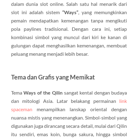
dalam dunia slot online. Salah satu hal menarik dari
slot ini adalah sistem
“Ways”
, yang memungkinkan
pemain mendapatkan kemenangan tanpa mengikuti
pola paylines tradisional. Dengan cara ini, setiap
kombinasi simbol yang muncul dari kiri ke kanan di
gulungan dapat menghasilkan kemenangan, membuat
peluang menang menjadi lebih besar.
Tema dan Grafis yang Memikat
Tema
Ways of the Qilin
sangat kental dengan budaya
dan mitologi Asia. Latar belakang permainan
link
spaceman
menampilkan lanskap oriental dengan
nuansa mistis yang menenangkan. Simbol-simbol yang
digunakan juga dirancang secara detail, mulai dari Qilin
itu sendiri, emas koin, bunga sakura, hingga simbol