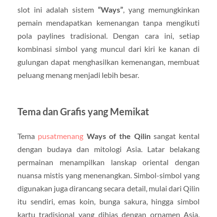
slot ini adalah sistem
“Ways”
, yang memungkinkan
pemain mendapatkan kemenangan tanpa mengikuti
pola paylines tradisional. Dengan cara ini, setiap
kombinasi simbol yang muncul dari kiri ke kanan di
gulungan dapat menghasilkan kemenangan, membuat
peluang menang menjadi lebih besar.
Tema dan Grafis yang Memikat
Tema
pusatmenang
Ways of the Qilin
sangat kental
dengan budaya dan mitologi Asia. Latar belakang
permainan menampilkan lanskap oriental dengan
nuansa mistis yang menenangkan. Simbol-simbol yang
digunakan juga dirancang secara detail, mulai dari Qilin
itu sendiri, emas koin, bunga sakura, hingga simbol
kartu tradisional yang dihias dengan ornamen Asia.