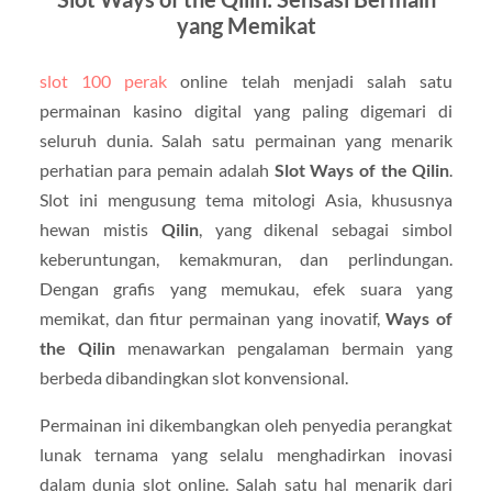
yang Memikat
slot 100 perak
online telah menjadi salah satu
permainan kasino digital yang paling digemari di
seluruh dunia. Salah satu permainan yang menarik
perhatian para pemain adalah
Slot Ways of the Qilin
.
Slot ini mengusung tema mitologi Asia, khususnya
hewan mistis
Qilin
, yang dikenal sebagai simbol
keberuntungan, kemakmuran, dan perlindungan.
Dengan grafis yang memukau, efek suara yang
memikat, dan fitur permainan yang inovatif,
Ways of
the Qilin
menawarkan pengalaman bermain yang
berbeda dibandingkan slot konvensional.
Permainan ini dikembangkan oleh penyedia perangkat
lunak ternama yang selalu menghadirkan inovasi
dalam dunia slot online. Salah satu hal menarik dari