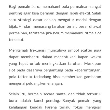
Bagi pemain baru, memahami pola permainan sangat
penting agar bisa bermain dengan lebih efektif. Salah
satu strategi dasar adalah mengatur modal dengan
bijak. Hindari memasang taruhan terlalu besar di awal
permainan, terutama jika belum memahami ritme slot
tersebut.
Mengamati frekuensi munculnya simbol scatter juga
dapat membantu dalam menentukan kapan waktu
yang tepat untuk meningkatkan taruhan. Meskipun
slot pada dasarnya bergantung pada keberuntungan,
pola tertentu terkadang bisa memberikan gambaran
mengenai peluang kemenangan.
Selain itu, bermain secara santai dan tidak terburu-
buru adalah kunci penting. Banyak pemain yang
kehilangan kendali karena terlalu fokus mengejar