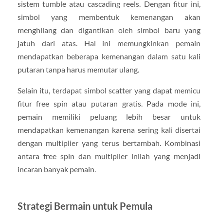
sistem tumble atau cascading reels. Dengan fitur ini,
simbol yang membentuk kemenangan akan
menghilang dan digantikan oleh simbol baru yang
jatuh dari atas. Hal ini memungkinkan pemain
mendapatkan beberapa kemenangan dalam satu kali
putaran tanpa harus memutar ulang.
Selain itu, terdapat simbol scatter yang dapat memicu
fitur free spin atau putaran gratis. Pada mode ini,
pemain memiliki peluang lebih besar untuk
mendapatkan kemenangan karena sering kali disertai
dengan multiplier yang terus bertambah. Kombinasi
antara free spin dan multiplier inilah yang menjadi
incaran banyak pemain.
Strategi Bermain untuk Pemula