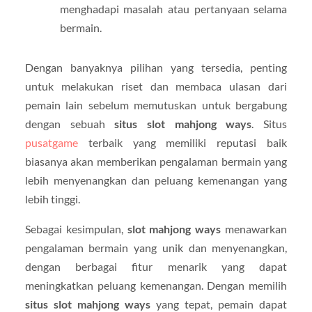
menghadapi masalah atau pertanyaan selama
bermain.
Dengan banyaknya pilihan yang tersedia, penting
untuk melakukan riset dan membaca ulasan dari
pemain lain sebelum memutuskan untuk bergabung
dengan sebuah
situs slot mahjong ways
. Situs
pusatgame
terbaik yang memiliki reputasi baik
biasanya akan memberikan pengalaman bermain yang
lebih menyenangkan dan peluang kemenangan yang
lebih tinggi.
Sebagai kesimpulan,
slot mahjong ways
menawarkan
pengalaman bermain yang unik dan menyenangkan,
dengan berbagai fitur menarik yang dapat
meningkatkan peluang kemenangan. Dengan memilih
situs slot mahjong ways
yang tepat, pemain dapat