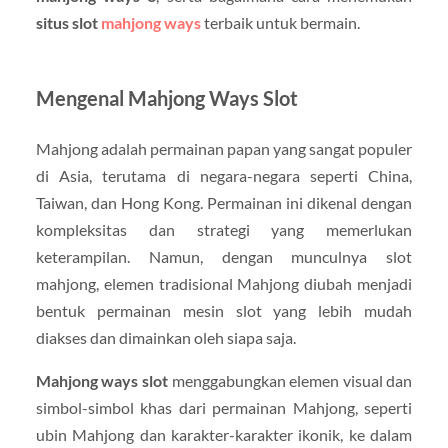
situs slot
mahjong ways
terbaik untuk bermain.
Mengenal Mahjong Ways Slot
Mahjong adalah permainan papan yang sangat populer
di Asia, terutama di negara-negara seperti China,
Taiwan, dan Hong Kong. Permainan ini dikenal dengan
kompleksitas dan strategi yang memerlukan
keterampilan. Namun, dengan munculnya slot
mahjong, elemen tradisional Mahjong diubah menjadi
bentuk permainan mesin slot yang lebih mudah
diakses dan dimainkan oleh siapa saja.
Mahjong ways slot
menggabungkan elemen visual dan
simbol-simbol khas dari permainan Mahjong, seperti
ubin Mahjong dan karakter-karakter ikonik, ke dalam