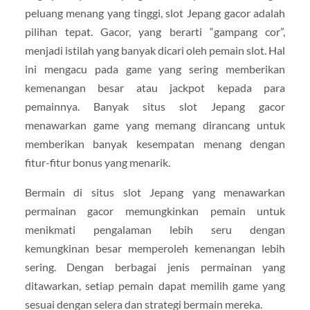
peluang menang yang tinggi, slot Jepang gacor adalah
pilihan tepat. Gacor, yang berarti “gampang cor”,
menjadi istilah yang banyak dicari oleh pemain slot. Hal
ini mengacu pada game yang sering memberikan
kemenangan besar atau jackpot kepada para
pemainnya. Banyak situs slot Jepang gacor
menawarkan game yang memang dirancang untuk
memberikan banyak kesempatan menang dengan
fitur-fitur bonus yang menarik.
Bermain di situs slot Jepang yang menawarkan
permainan gacor memungkinkan pemain untuk
menikmati pengalaman lebih seru dengan
kemungkinan besar memperoleh kemenangan lebih
sering. Dengan berbagai jenis permainan yang
ditawarkan, setiap pemain dapat memilih game yang
sesuai dengan selera dan strategi bermain mereka.