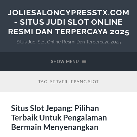
JOLIESALONCYPRESSTX.COM
- SITUS JUDI SLOT ONLINE
RESMI DAN TERPERCAYA 2025
Situs Judi Slot Online Resmi Dan Terpercaya 2025
SHOW MENU
TAG:
SERVER JEPANG SLOT
Situs Slot Jepang: Pilihan
Terbaik Untuk Pengalaman
Bermain Menyenangkan