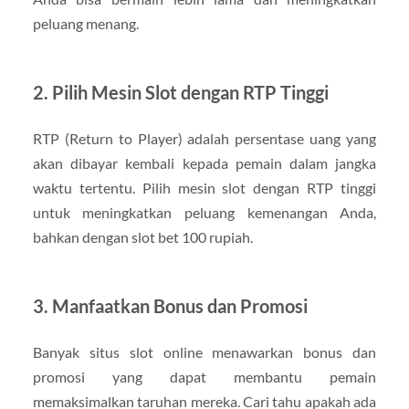
peluang menang.
2. Pilih Mesin Slot dengan RTP Tinggi
RTP (Return to Player) adalah persentase uang yang
akan dibayar kembali kepada pemain dalam jangka
waktu tertentu. Pilih mesin slot dengan RTP tinggi
untuk meningkatkan peluang kemenangan Anda,
bahkan dengan slot bet 100 rupiah.
3. Manfaatkan Bonus dan Promosi
Banyak situs slot online menawarkan bonus dan
promosi yang dapat membantu pemain
memaksimalkan taruhan mereka. Cari tahu apakah ada