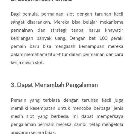
Bagi pemula, permainan slot dengan taruhan kecil
sangat disarankan. Mereka bisa belajar mekanisme
permainan dan strategi tanpa harus khawatir
kehilangan banyak uang. Dengan bet 100 perak,
pemain baru bisa mengasah kemampuan mereka
dalam memahami fitur-fitur dalam permainan dan cara
kerja mesin slot.
3. Dapat Menambah Pengalaman
Pemain yang terbiasa dengan taruhan kecil juga
memiliki kesempatan untuk mencoba berbagai jenis
mesin slot yang berbeda. Ini dapat memperkaya
pengalaman bermain mereka, sambil tetap mengelola
anggaran secara bijak.