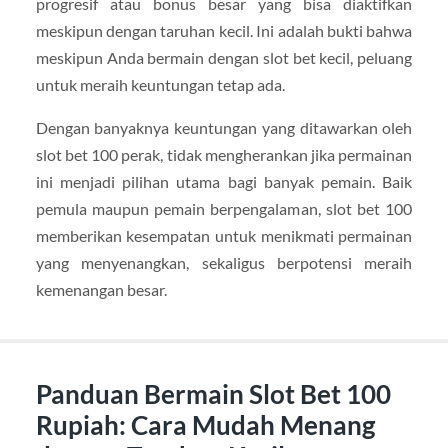
progresif atau bonus besar yang bisa diaktifkan
meskipun dengan taruhan kecil. Ini adalah bukti bahwa
meskipun Anda bermain dengan slot bet kecil, peluang
untuk meraih keuntungan tetap ada.
Dengan banyaknya keuntungan yang ditawarkan oleh
slot bet 100 perak, tidak mengherankan jika permainan
ini menjadi pilihan utama bagi banyak pemain. Baik
pemula maupun pemain berpengalaman, slot bet 100
memberikan kesempatan untuk menikmati permainan
yang menyenangkan, sekaligus berpotensi meraih
kemenangan besar.
Panduan Bermain Slot Bet 100
Rupiah: Cara Mudah Menang