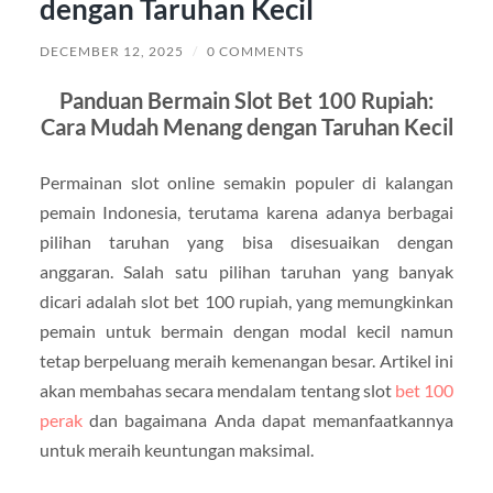
dengan Taruhan Kecil
DECEMBER 12, 2025
/
0 COMMENTS
Panduan Bermain Slot Bet 100 Rupiah:
Cara Mudah Menang dengan Taruhan Kecil
Permainan slot online semakin populer di kalangan
pemain Indonesia, terutama karena adanya berbagai
pilihan taruhan yang bisa disesuaikan dengan
anggaran. Salah satu pilihan taruhan yang banyak
dicari adalah slot bet 100 rupiah, yang memungkinkan
pemain untuk bermain dengan modal kecil namun
tetap berpeluang meraih kemenangan besar. Artikel ini
akan membahas secara mendalam tentang slot
bet 100
perak
dan bagaimana Anda dapat memanfaatkannya
untuk meraih keuntungan maksimal.