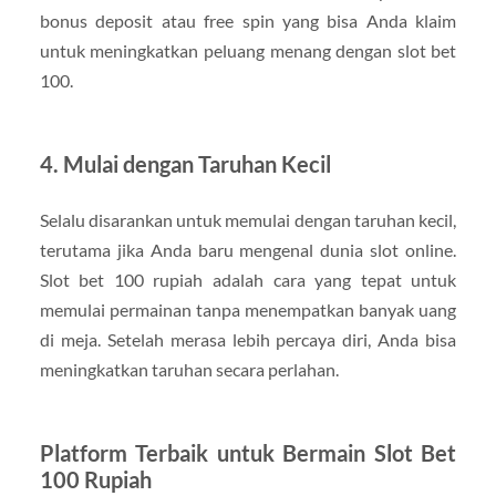
bonus deposit atau free spin yang bisa Anda klaim
untuk meningkatkan peluang menang dengan slot bet
100.
4. Mulai dengan Taruhan Kecil
Selalu disarankan untuk memulai dengan taruhan kecil,
terutama jika Anda baru mengenal dunia slot online.
Slot bet 100 rupiah adalah cara yang tepat untuk
memulai permainan tanpa menempatkan banyak uang
di meja. Setelah merasa lebih percaya diri, Anda bisa
meningkatkan taruhan secara perlahan.
Platform Terbaik untuk Bermain Slot Bet
100 Rupiah