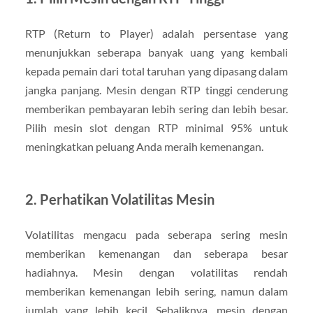
RTP (Return to Player) adalah persentase yang
menunjukkan seberapa banyak uang yang kembali
kepada pemain dari total taruhan yang dipasang dalam
jangka panjang. Mesin dengan RTP tinggi cenderung
memberikan pembayaran lebih sering dan lebih besar.
Pilih mesin slot dengan RTP minimal 95% untuk
meningkatkan peluang Anda meraih kemenangan.
2. Perhatikan Volatilitas Mesin
Volatilitas mengacu pada seberapa sering mesin
memberikan kemenangan dan seberapa besar
hadiahnya. Mesin dengan volatilitas rendah
memberikan kemenangan lebih sering, namun dalam
jumlah yang lebih kecil. Sebaliknya, mesin dengan