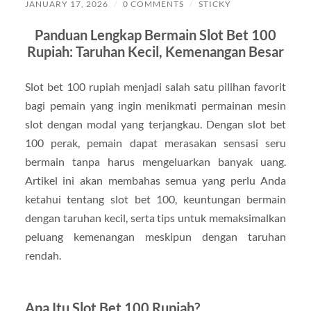
JANUARY 17, 2026
/
0 COMMENTS
/
STICKY
Panduan Lengkap Bermain Slot Bet 100
Rupiah: Taruhan Kecil, Kemenangan Besar
Slot bet 100 rupiah menjadi salah satu pilihan favorit
bagi pemain yang ingin menikmati permainan mesin
slot dengan modal yang terjangkau. Dengan slot bet
100 perak, pemain dapat merasakan sensasi seru
bermain tanpa harus mengeluarkan banyak uang.
Artikel ini akan membahas semua yang perlu Anda
ketahui tentang slot bet 100, keuntungan bermain
dengan taruhan kecil, serta tips untuk memaksimalkan
peluang kemenangan meskipun dengan taruhan
rendah.
Apa Itu Slot Bet 100 Rupiah?