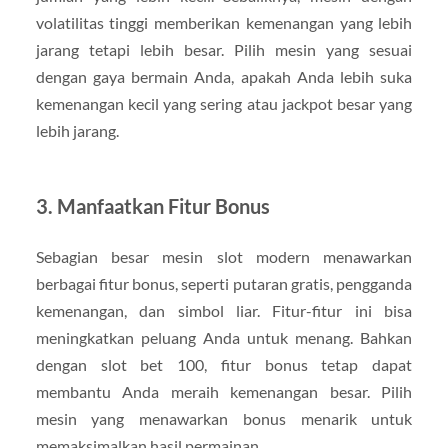
volatilitas tinggi memberikan kemenangan yang lebih
jarang tetapi lebih besar. Pilih mesin yang sesuai
dengan gaya bermain Anda, apakah Anda lebih suka
kemenangan kecil yang sering atau jackpot besar yang
lebih jarang.
3. Manfaatkan Fitur Bonus
Sebagian besar mesin slot modern menawarkan
berbagai fitur bonus, seperti putaran gratis, pengganda
kemenangan, dan simbol liar. Fitur-fitur ini bisa
meningkatkan peluang Anda untuk menang. Bahkan
dengan slot bet 100, fitur bonus tetap dapat
membantu Anda meraih kemenangan besar. Pilih
mesin yang menawarkan bonus menarik untuk
memaksimalkan hasil permainan.