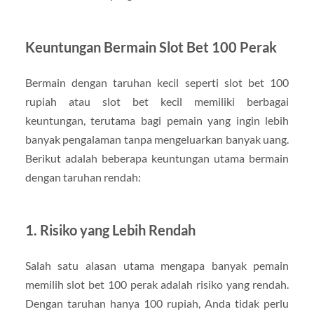
Keuntungan Bermain Slot Bet 100 Perak
Bermain dengan taruhan kecil seperti slot bet 100
rupiah atau slot bet kecil memiliki berbagai
keuntungan, terutama bagi pemain yang ingin lebih
banyak pengalaman tanpa mengeluarkan banyak uang.
Berikut adalah beberapa keuntungan utama bermain
dengan taruhan rendah:
1. Risiko yang Lebih Rendah
Salah satu alasan utama mengapa banyak pemain
memilih slot bet 100 perak adalah risiko yang rendah.
Dengan taruhan hanya 100 rupiah, Anda tidak perlu