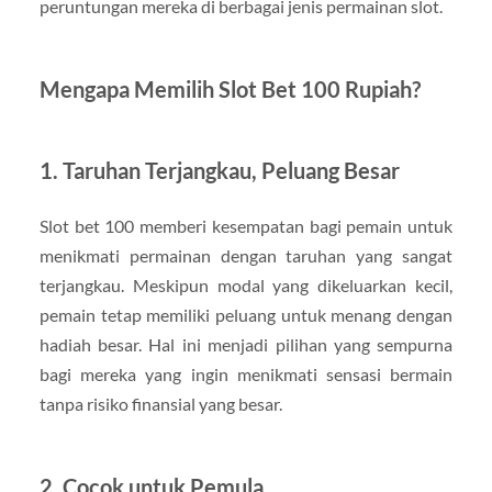
peruntungan mereka di berbagai jenis permainan slot.
Mengapa Memilih Slot Bet 100 Rupiah?
1. Taruhan Terjangkau, Peluang Besar
Slot bet 100 memberi kesempatan bagi pemain untuk
menikmati permainan dengan taruhan yang sangat
terjangkau. Meskipun modal yang dikeluarkan kecil,
pemain tetap memiliki peluang untuk menang dengan
hadiah besar. Hal ini menjadi pilihan yang sempurna
bagi mereka yang ingin menikmati sensasi bermain
tanpa risiko finansial yang besar.
2. Cocok untuk Pemula